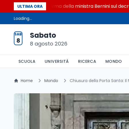
5 miliardi, c'è la firma della ministra Bernini sul decreto
ULTIMA ORA
Loading...
Sabato
SAB
8
8 agosto 2026
SCUOLA
UNIVERSITÀ
RICERCA
MONDO
Home
Mondo