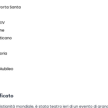
 Porta Santa
XIV
one
aticano
oria
Giubileo
ficato
ristianità mondiale, è stata teatro ieri di un evento di gran