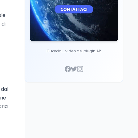
ale
 di
Guarda il video del plugin API
 dal
one
ria.