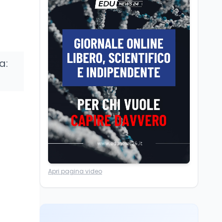
A Nonthaburi il killer
14enne era bullizzato: la
CZ-75 era del nonno
Scuola
8 ago
a:
A Taranto la dispersione
si combatte con la
pedagogia della
relazione
Mondo
8 ago
IRIS² dal 2029: dietro
Starlink e xAI, e senza
soldi italiani
Università
8 ago
Apri pagina video
Università statali, il
Fondo ordinario 2026
sale a 9,415 miliardi, c'è
la firma della ministra
Bernini sul decreto
Tecnologia
8 ago