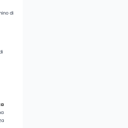
mino di
di
ta
na
za