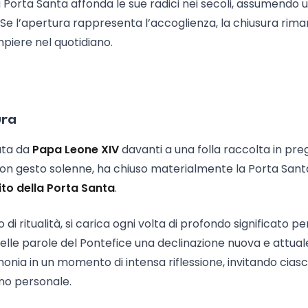
 Porta Santa affonda le sue radici nei secoli, assumendo 
. Se l’apertura rappresenta l’accoglienza, la chiusura rima
piere nel quotidiano.
ura
iata da
Papa Leone XIV
davanti a una folla raccolta in pre
, con gesto solenne, ha chiuso materialmente la Porta Sant
ito della Porta Santa
.
ritualità, si carica ogni volta di profondo significato per
elle parole del Pontefice una declinazione nuova e attual
nia in un momento di intensa riflessione, invitando cias
no personale.