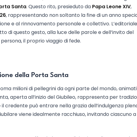
Porta Santa
. Questo rito, presieduto da
Papa Leone XIV
,
026
, rappresentando non soltanto la fine di un anno speci
sione e al rinnovamento personale e collettivo. L’editoriale
to di questo gesto, alla luce delle parole e dell’invito del
persona, il proprio viaggio di fede.
zione della Porta Santa
Roma milioni di pellegrini da ogni parte del mondo, animati
ta, aperta all’inizio del Giubileo, rappresenta per tradizi
 il credente può entrare nella grazia dell’indulgenza plena
o giubilare viene idealmente racchiuso, invitando ciascuno a