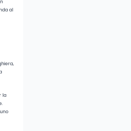
un
nda al
ghiera,
a
 la
e.
cuno