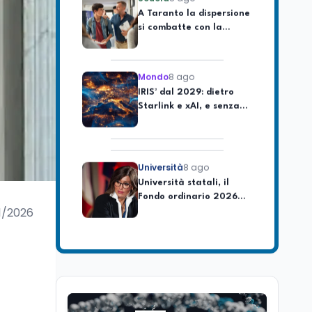
si combatte con la
pedagogia della
relazione
Mondo
8 ago
IRIS² dal 2029: dietro
Starlink e xAI, e senza
soldi italiani
Università
8 ago
Università statali, il
Fondo ordinario 2026
sale a 9,415 miliardi, c'è
la firma della ministra
1/2026
Bernini sul decreto
Tecnologia
8 ago
Il cloaking selettivo di
Time: ads invisibili solo
per i chatbot AI
Mondo
8 ago