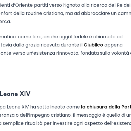
ienti d’Oriente partiti verso l’ignoto alla ricerca del Re dei
 confort della routine cristiana, ma ad abbracciare un cam
erca.
gmatico: come loro, anche oggi il fedele è chiamato ad
ttavia dalla grazia ricevuta durante il
Giubileo
appena
ponte verso un’esistenza rinnovata, fondata sulla volontà 
a Leone XIV
apa Leone XIV ha sottolineato come
la chiusura della Por
eranza o dell’impegno cristiano. Il messaggio è quello di u
a semplice ritualità per investire ogni aspetto dell’esisten