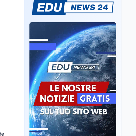
Il cloaking selettivo di
Time: ads invisibili solo
per i chatbot AI
Mondo
8 ago
A Nonthaburi il killer
14enne era bullizzato: la
CZ-75 era del nonno
Scuola
8 ago
A Taranto la dispersione
si combatte con la
pedagogia della
relazione
Mondo
8 ago
IRIS² dal 2029: dietro
Starlink e xAI, e senza
soldi italiani
de