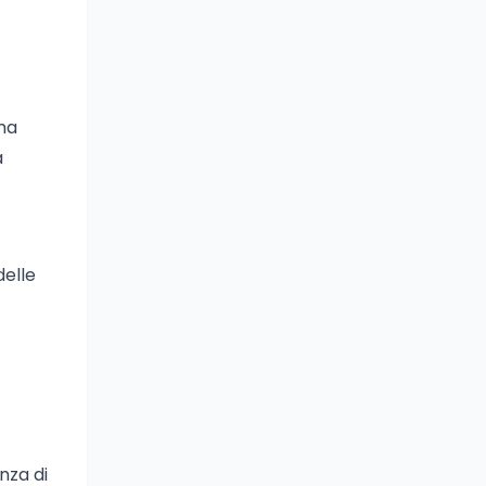
 ma
a
delle
nza di