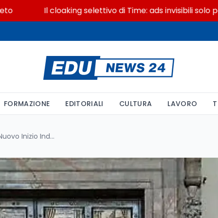
Il cloaking selettivo di Time: ads invisibili solo per i c
FORMAZIONE
EDITORIALI
CULTURA
LAVORO
T
Chiusura della Porta Santa: Il Nuovo Inizio Indicato da Papa Leone XIV al Termine del Giubileo 2026