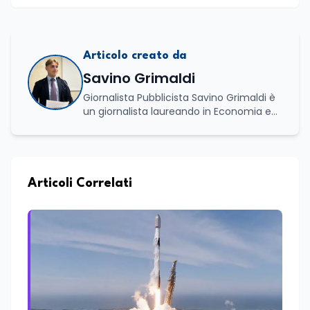
Articolo creato da
Savino Grimaldi
Giornalista Pubblicista Savino Grimaldi è
un giornalista laureando in Economia e
Commercio, con una solida esperienza
maturata nel settore della formazione.
Da anni lavora con competenza
nell’ambito della formazione
professionale, distinguendosi per una
Articoli Correlati
conoscenza approfondita delle politiche
attive del lavoro e delle dinamiche che
legano istruzione, occupazione e
sviluppo delle competenze. Alla
preparazione economica e professionale
affianca una grande passione per la
lettura e per il giornalismo, che ne
arricchiscono il profilo umano e
culturale. Spazia con disinvoltura tra