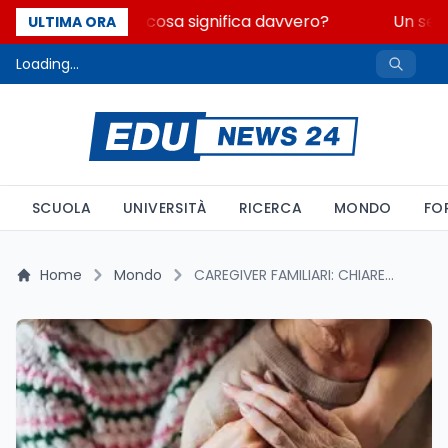
Fondo perduto: cosa significa davvero?
Un secol
ULTIMA ORA
Loading...
SCUOLA
UNIVERSITÀ
RICERCA
MONDO
FO
Home
Mondo
CAREGIVER FAMILIARI: CHIAREZZA SUL DDL E LE PROPOSTE PER UN SOSTEGNO STRUTTURALE