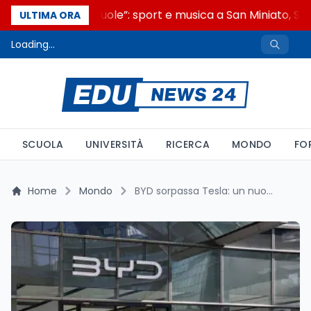
“Noi siamo le Scuole”: sport e musica a San Miniato, STEM
ULTIMA ORA
Loading...
SCUOLA
UNIVERSITÀ
RICERCA
MONDO
FO
Home
Mondo
BYD sorpassa Tesla: un nuovo leader nell’auto elettrica mondiale, e gli Stati Uniti fanno retromarcia