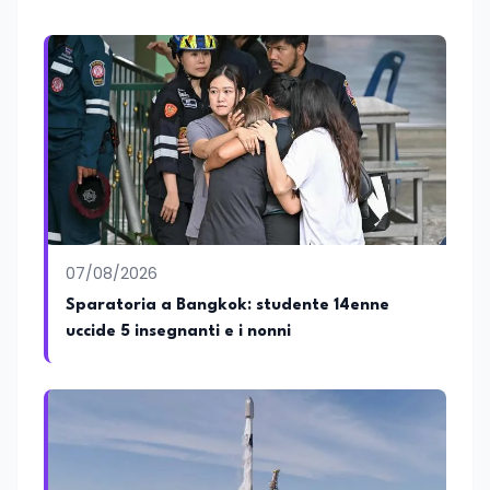
conoscenza approfondita delle politiche
attive del lavoro e delle dinamiche che
legano istruzione, occupazione e
sviluppo delle competenze. Alla
preparazione economica e professionale
affianca una grande passione per la
lettura e per il giornalismo, che ne
arricchiscono il profilo umano e
culturale. Spazia con disinvoltura tra
diverse tematiche, offrendo sempre il
proprio punto di vista con equilibrio,
sensibilità e spirito critico.
07/08/2026
Sparatoria a Bangkok: studente 14enne
uccide 5 insegnanti e i nonni