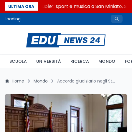
“Noi siamo le Scuole”: sport e musica a San Miniato, STEM
ULTIMA ORA
Loading...
SCUOLA
UNIVERSITÀ
RICERCA
MONDO
FO
Home
Mondo
Accordo giudiziario negli Stati Uniti: il caso Study Across the Pond e la violazione del divieto sugli incentivi nel reclutamento di studenti