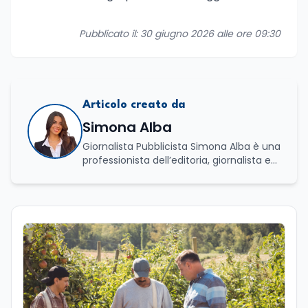
Pubblicato il: 30 giugno 2026 alle ore 09:30
Articolo creato da
Simona Alba
Giornalista Pubblicista Simona Alba è una
professionista dell’editoria, giornalista ed
esperta in comunicazione con una
solida specializzazione nella gestione di
processi culturali e innovazione digitale.
Laureata in Progettazione e gestione di
eventi e imprese culturali a Firenze, ha
proseguito il suo percorso accademico a
Roma, presso l’Università La Sapienza,
dove ha conseguito la laurea magistrale
in Editoria e Giornalismo, focalizzandosi
sull'analisi del panorama informativo