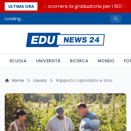
Consiglio di Stato: scorrere la graduatoria per i 500 post
ULTIMA ORA
Loading...
SCUOLA
UNIVERSITÀ
RICERCA
MONDO
FO
Home
Lavoro
Rapporto caporalato e strage di Cosenza: la mappa dello sfruttamento dei braccianti in Italia