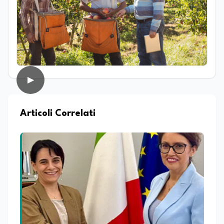
contemporaneo e sul giornalismo
d’inchiesta. Attualmente redattrice
presso Edunews24, dove sviluppa
contenuti focalizzati su istruzione,
formazione, ricerca e nuove tecnologie.
Nella sua attività professionale, coniuga il
rigore dell'approfondimento giornalistico
con le più avanzate strategie di analisi
▶
SEO e dinamiche del web, con l'obiettivo
di rendere la divulgazione scientifica e
culturale uno strumento accessibile per
lo sviluppo dello spirito critico. Nel corso
Articoli Correlati
della sua carriera ha maturato
esperienza all'interno di redazioni
giornalistiche, distinguendosi per la
capacità di interpretare la cultura come
motore di cambiamento sociale e
organizzativo.