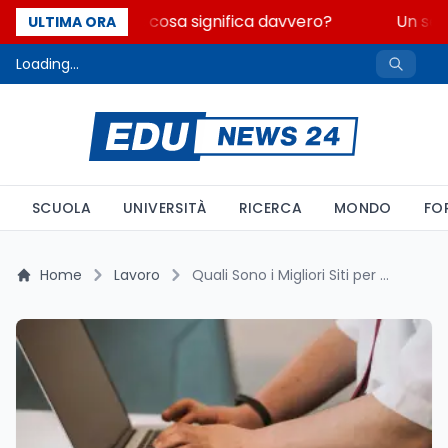
Fondo perduto: cosa significa davvero?
Un seco
ULTIMA ORA
Loading...
SCUOLA
UNIVERSITÀ
RICERCA
MONDO
FO
Home
Lavoro
Quali Sono i Migliori Siti per Trovare Lavoro?