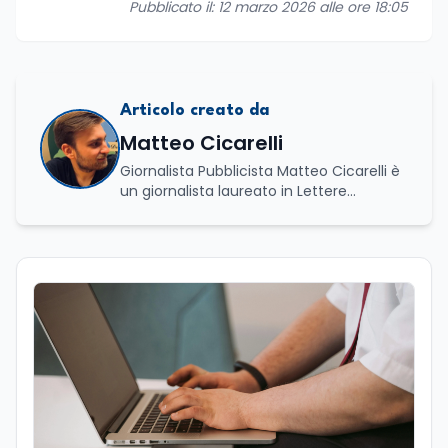
Pubblicato il: 12 marzo 2026 alle ore 18:05
Articolo creato da
Matteo Cicarelli
Giornalista Pubblicista Matteo Cicarelli è
un giornalista laureato in Lettere
Moderne e specializzato in Editoria e
Scrittura. Durante il suo percorso
accademico ha approfondito lo studio
della linguistica, della letteratura e della
comunicazione, sviluppando un forte
interesse per il mondo del giornalismo.
Infatti, ha dedicato le sue tesi a due
ambiti distinti ma complementari: da un
lato l’analisi della lingua e della cultura
indoeuropea, dall’altro lo studio della
narrazione giornalistica, con un
particolare approfondimento sul