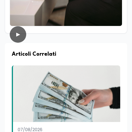
giornalismo enogastronomico. Da
sempre affascinato dal mondo della
comunicazione e del racconto, nel corso
della sua carriera ha lavorato anche
come addetto stampa e ha collaborato
con diverse testate online che si
▶
occupano di cultura, cronaca, società,
sport ed enogastronomia. Su
EduNews24.it scrive articoli e realizza
contenuti video dedicati ai temi della
Articoli Correlati
scuola, della formazione, della cultura e
dei cambiamenti sociali, cercando di
mantenere uno stile chiaro, divulgativo,
accessibile e attento alla veridicità. Tra
le sue passioni ci sono lo sport, la cucina,
la lettura e la stand up comedy: un
interesse che lo porta anche a
cimentarsi nella scrittura di testi comici.
07/08/2026