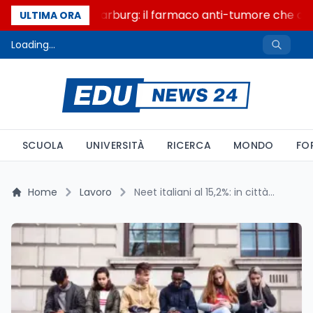
Un secolo di Warburg: il farmaco anti-tumore che accen
ULTIMA ORA
Loading...
SCUOLA
UNIVERSITÀ
RICERCA
MONDO
FO
Home
Lavoro
Neet italiani al 15,2%: in città il 90% lavora in nero