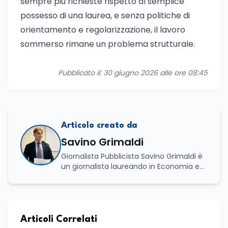
sempre più richieste rispetto al semplice
possesso di una laurea, e senza politiche di
orientamento e regolarizzazione, il lavoro
sommerso rimane un problema strutturale.
Pubblicato il: 30 giugno 2026 alle ore 08:45
Articolo creato da
Savino Grimaldi
Giornalista Pubblicista Savino Grimaldi è
un giornalista laureando in Economia e
Commercio, con una solida esperienza
maturata nel settore della formazione.
Da anni lavora con competenza
nell’ambito della formazione
professionale, distinguendosi per una
Articoli Correlati
conoscenza approfondita delle politiche