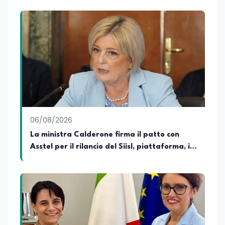
attive del lavoro e delle dinamiche che
legano istruzione, occupazione e
sviluppo delle competenze. Alla
preparazione economica e professionale
affianca una grande passione per la
lettura e per il giornalismo, che ne
arricchiscono il profilo umano e
culturale. Spazia con disinvoltura tra
diverse tematiche, offrendo sempre il
proprio punto di vista con equilibrio,
sensibilità e spirito critico.
06/08/2026
La ministra Calderone firma il patto con
Asstel per il rilancio del Siisl, piattaforma, in
collaborazione con l'Inps, per l'incontro tra
domanda e offerta di lavoro