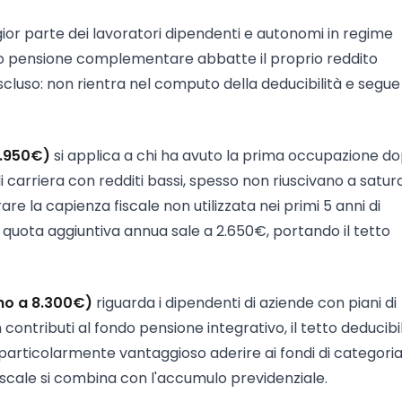
ior parte dei lavoratori dipendenti e autonomi in regime
ondo pensione complementare abbatte il proprio reddito
scluso: non rientra nel computo della deducibilità e segue
7.950€)
si applica a chi ha avuto la prima occupazione dopo
i carriera con redditi bassi, spesso non riuscivano a satura
e la capienza fiscale non utilizzata nei primi 5 anni di
la quota aggiuntiva annua sale a 2.650€, portando il tetto
ino a 8.300€)
riguarda i dipendenti di aziende con piani di
 contributi al fondo pensione integrativo, il tetto deducibi
particolarmente vantaggioso aderire ai fondi di categoria
fiscale si combina con l'accumulo previdenziale.