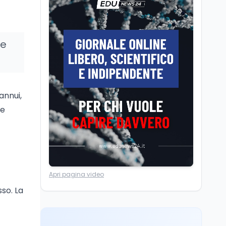
Posizioni economiche
ATA: la matematica
degli arretrati fino a
4.150 euro
re
Cultura
6 ago
Spesa culturale in
Lombardia da record,
ma la voragine Nord-
annui,
Sud triplica
ne
Cultura
6 ago
Francesco Guccini si è
spento a Pàvana: addio
al Maestrone
Ricerca
6 ago
Apri pagina video
Un secolo di Warburg: il
farmaco anti-tumore
sso. La
che accende la glicolisi
Ricerca
6 ago