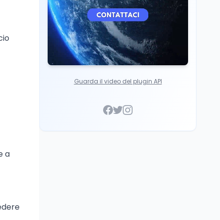
cio
Guarda il video del plugin API
e a
edere