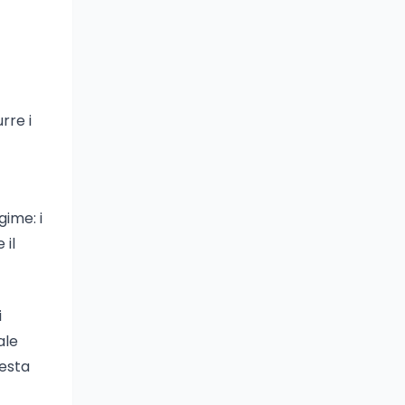
rre i
gime: i
 il
i
ale
uesta