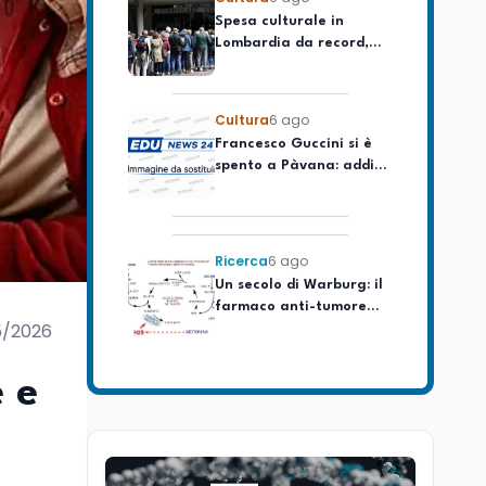
Lombardia da record,
ma la voragine Nord-
Sud triplica
Cultura
6 ago
Francesco Guccini si è
spento a Pàvana: addio
al Maestrone
Ricerca
6 ago
Un secolo di Warburg: il
farmaco anti-tumore
che accende la glicolisi
5/2026
Ricerca
6 ago
Il rivelatore che 'vede' i
e e
reattori spenti
attraverso 400 metri di
roccia
Scuola
6 ago