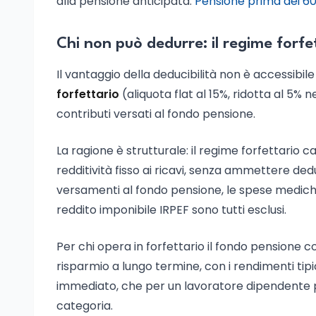
alla pensione anticipata.
Pensione prima dei 60 
Chi non può dedurre: il regime forfe
Il vantaggio della deducibilità non è accessibil
forfettario
(aliquota flat al 15%, ridotta al 5% 
contributi versati al fondo pensione.
La ragione è strutturale: il regime forfettario c
redditività fisso ai ricavi, senza ammettere dedu
versamenti al fondo pensione, le spese medich
reddito imponibile IRPEF sono tutti esclusi.
Per chi opera in forfettario il fondo pensio
risparmio a lungo termine, con i rendimenti tipic
immediato, che per un lavoratore dipendente p
categoria.