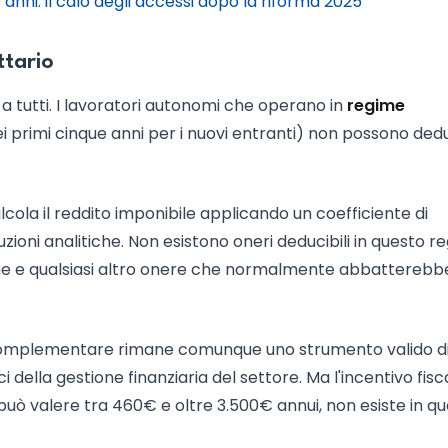
anni: il calo degli accessi dopo la riforma 2025
ttario
e a tutti. I lavoratori autonomi che operano in
regime
nei primi cinque anni per i nuovi entranti) non possono dedu
alcola il reddito imponibile applicando un coefficiente di
zioni analitiche. Non esistono oneri deducibili in questo re
e e qualsiasi altro onere che normalmente abbatterebbe
ne complementare rimane comunque uno strumento valido d
i della gestione finanziaria del settore. Ma l'incentivo fisc
uò valere tra 460€ e oltre 3.500€ annui, non esiste in q