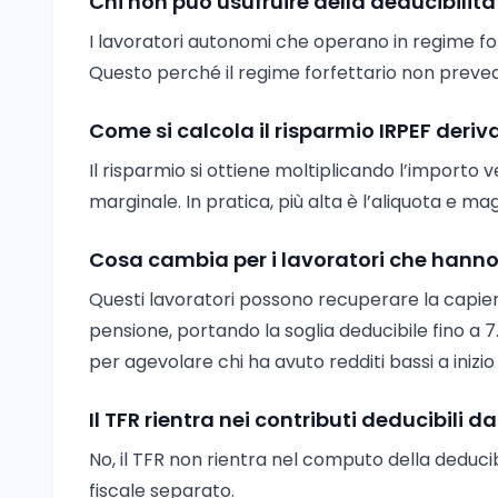
Chi non può usufruire della deducibilità
I lavoratori autonomi che operano in regime fo
Questo perché il regime forfettario non prevede
Come si calcola il risparmio IRPEF deri
Il risparmio si ottiene moltiplicando l’importo 
marginale. In pratica, più alta è l’aliquota e mag
Cosa cambia per i lavoratori che hanno 
Questi lavoratori possono recuperare la capienza
pensione, portando la soglia deducibile fino a 
per agevolare chi ha avuto redditi bassi a inizio
Il TFR rientra nei contributi deducibili d
No, il TFR non rientra nel computo della deducib
fiscale separato.