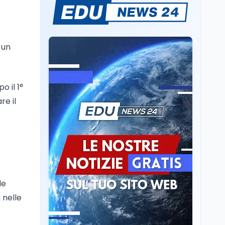
Il rivelatore che 'vede' i
reattori spenti
attraverso 400 metri di
roccia
 un
Scuola
6 ago
Posizioni economiche
ATA: la matematica
 il 1°
degli arretrati fino a
4.150 euro
re il
Cultura
6 ago
Spesa culturale in
Lombardia da record,
ma la voragine Nord-
Sud triplica
Cultura
6 ago
Francesco Guccini si è
le
spento a Pàvana: addio
 nelle
al Maestrone