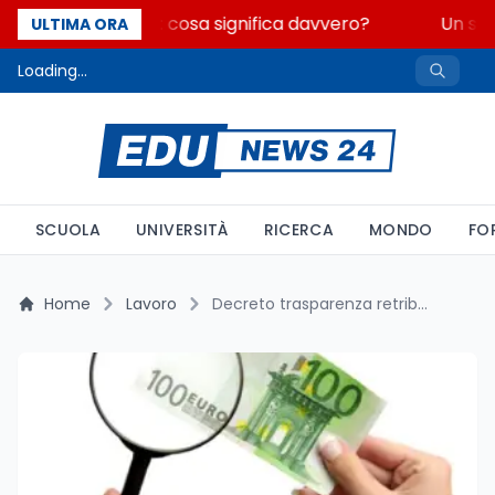
Fondo perduto: cosa significa davvero?
Un seco
ULTIMA ORA
Loading...
SCUOLA
UNIVERSITÀ
RICERCA
MONDO
FO
Home
Lavoro
Decreto trasparenza retributiva: la soglia del 5% rischia di scattare poco