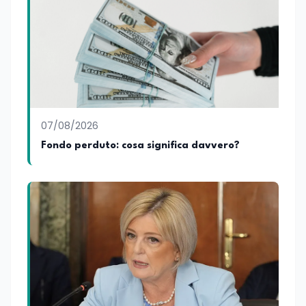
sviluppo delle competenze. Alla
preparazione economica e professionale
affianca una grande passione per la
lettura e per il giornalismo, che ne
arricchiscono il profilo umano e
culturale. Spazia con disinvoltura tra
diverse tematiche, offrendo sempre il
proprio punto di vista con equilibrio,
sensibilità e spirito critico.
07/08/2026
Fondo perduto: cosa significa davvero?