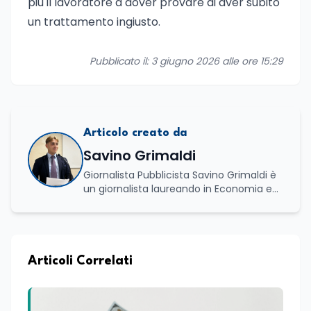
più il lavoratore a dover provare di aver subito
un trattamento ingiusto.
Pubblicato il: 3 giugno 2026 alle ore 15:29
Articolo creato da
Savino Grimaldi
Giornalista Pubblicista Savino Grimaldi è
un giornalista laureando in Economia e
Commercio, con una solida esperienza
maturata nel settore della formazione.
Da anni lavora con competenza
nell’ambito della formazione
professionale, distinguendosi per una
Articoli Correlati
conoscenza approfondita delle politiche
attive del lavoro e delle dinamiche che
legano istruzione, occupazione e