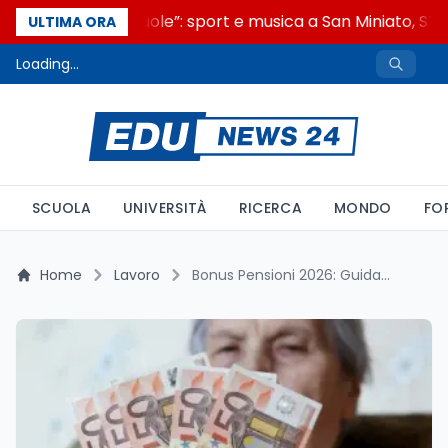
“Noi siamo le Scuole”: sport e musica a San Miniato, STEM
ULTIMA ORA
Loading...
SCUOLA
UNIVERSITÀ
RICERCA
MONDO
FO
Home
Lavoro
Bonus Pensioni 2026: Guida Completa a Tutti gli Incentivi per Aumentare l’Importo delle Pensioni Basse