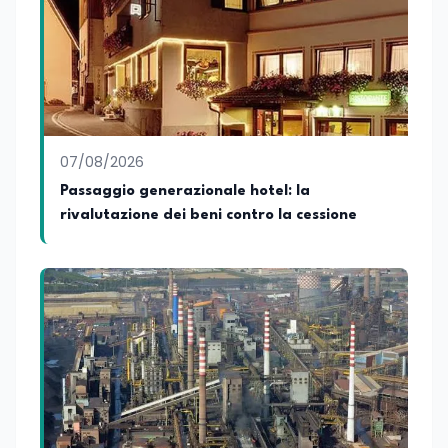
preparazione economica e professionale
affianca una grande passione per la
lettura e per il giornalismo, che ne
arricchiscono il profilo umano e
culturale. Spazia con disinvoltura tra
diverse tematiche, offrendo sempre il
proprio punto di vista con equilibrio,
sensibilità e spirito critico.
07/08/2026
Passaggio generazionale hotel: la
rivalutazione dei beni contro la cessione