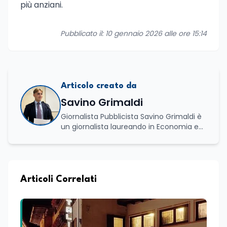
più anziani.
Pubblicato il: 10 gennaio 2026 alle ore 15:14
Articolo creato da
Savino Grimaldi
Giornalista Pubblicista Savino Grimaldi è
un giornalista laureando in Economia e
Commercio, con una solida esperienza
maturata nel settore della formazione.
Da anni lavora con competenza
nell’ambito della formazione
professionale, distinguendosi per una
Articoli Correlati
conoscenza approfondita delle politiche
attive del lavoro e delle dinamiche che
legano istruzione, occupazione e
sviluppo delle competenze. Alla