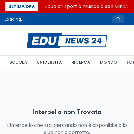
“Noi siamo le Scuole”: sport e musica a San Miniato,
ULTIMA ORA
Loading...
SCUOLA
UNIVERSITÀ
RICERCA
MONDO
FO
Interpello non Trovato
L'interpello che stai cercando non è disponibile o lo
slug non è corretto.