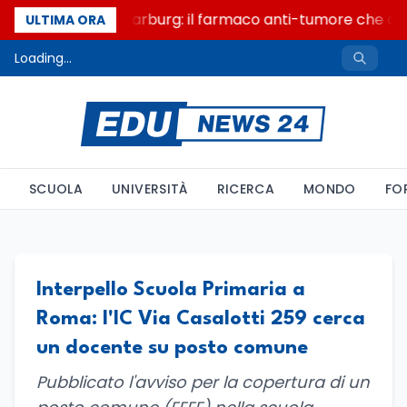
Un secolo di Warburg: il farmaco anti-tumore che acce
ULTIMA ORA
Loading...
SCUOLA
UNIVERSITÀ
RICERCA
MONDO
FO
Interpello Scuola Primaria a
Roma: l'IC Via Casalotti 259 cerca
un docente su posto comune
Pubblicato l'avviso per la copertura di un