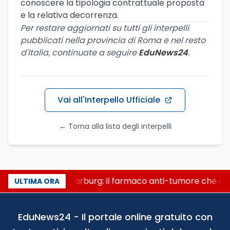
conoscere la tipologia contrattuale proposta
e la relativa decorrenza.
Per restare aggiornati su tutti gli interpelli
pubblicati nella provincia di Roma e nel resto
d'Italia, continuate a seguire
EduNews24
.
Vai all'Interpello Ufficiale
← Torna alla lista degli interpelli
Un secolo di Warburg: il farmaco anti-tumore che acce
ULTIMA ORA
EduNews24 - Il portale online gratuito con