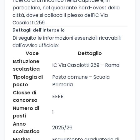
ricerca di un incarico nella Capitale e, in
particolare, nel quadrante nord-ovest della
città, dove si colloca il plesso dell'IC Via
Casalotti 259.
Dettagli dell'interpello
Di seguito le informazioni essenziali ricavabili
dall'avviso ufficiale:
Voce
Dettaglio
Istituzione
IC Via Casalotti 259 – Roma
scolastica
Tipologia di
Posto comune – Scuola
posto
Primaria
Classe di
EEEE
concorso
Numero di
1
posti
Anno
2025/26
scolastico
Motivo
Esaurimento graduatorie di