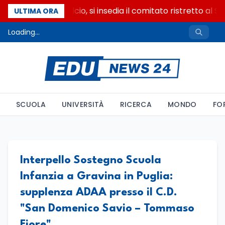
Riforma del calcio, si insedia il comitato ristretto al S
ULTIMA ORA
Loading...
SCUOLA
UNIVERSITÀ
RICERCA
MONDO
FO
Interpello Sostegno Scuola
Infanzia a Gravina in Puglia:
supplenza ADAA presso il C.D.
"San Domenico Savio – Tommaso
Fiore"