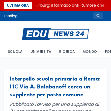
Un secolo di Warburg: il farmaco anti-tumore che acce
ULTIMA ORA
Loading...
SCUOLA
UNIVERSITÀ
RICERCA
MONDO
FO
Interpello scuola primaria a Roma:
l'IC Via A. Balabanoff cerca un
supplente per posto comune
Pubblicato l'avviso per una supplenza di