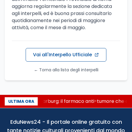
aggiorna regolarmente la sezione dedicata
agli interpelli, ed è buona prassi consultarlo
quotidianamente nei periodi di maggiore
attività, come il mese di maggio.
Vai all'Interpello Ufficiale
← Torna alla lista degli interpelli
Un secolo di Warburg: il farmaco anti-tumore che acce
ULTIMA ORA
EduNews24 - Il portale online gratuito con
tante notizie culturali provenienti dal mondo