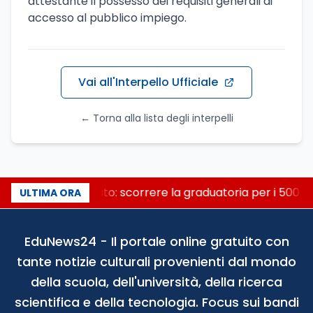
attestante il possesso dei requisiti generali di
accesso al pubblico impiego.
Vai all'Interpello Ufficiale
← Torna alla lista degli interpelli
Consiglio di Stato: scorrere la graduatoria per i 500 po
ULTIMA ORA
EduNews24 - Il portale online gratuito con
tante notizie culturali provenienti dal mondo
della scuola, dell'università, della ricerca
scientifica e della tecnologia. Focus sui bandi