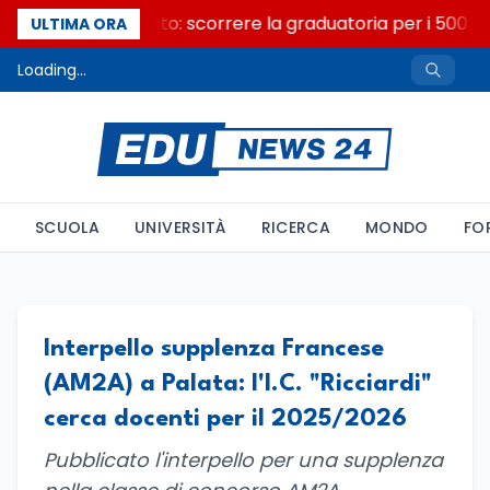
Consiglio di Stato: scorrere la graduatoria per i 500 po
ULTIMA ORA
Loading...
SCUOLA
UNIVERSITÀ
RICERCA
MONDO
FO
Interpello supplenza Francese
(AM2A) a Palata: l'I.C. "Ricciardi"
cerca docenti per il 2025/2026
Pubblicato l'interpello per una supplenza