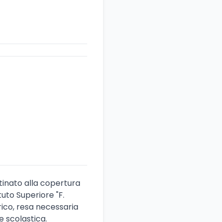
stinato alla copertura
tuto Superiore "F.
arico, resa necessaria
e scolastica.