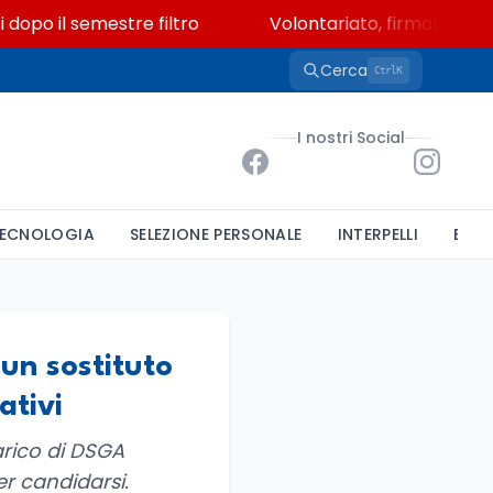
po il semestre filtro
Volontariato, firmata l’intesa
Cerca
K
Ctrl
I nostri Social
ECNOLOGIA
SELEZIONE PERSONALE
INTERPELLI
BAND
 un sostituto
ativi
carico di DSGA
per candidarsi.