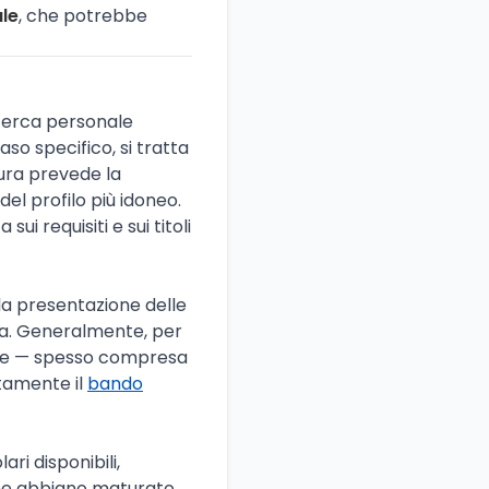
ale
, che potrebbe
icerca personale
o specifico, si tratta
dura prevede la
del profilo più idoneo.
i requisiti e sui titoli
r la presentazione delle
lia. Generalmente, per
breve — spesso compresa
atamente il
bando
ari disponibili,
e abbiano maturato