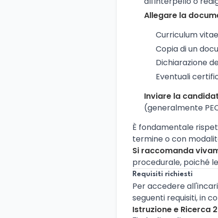
all'interpello o red
Allegare la docum
Curriculum vita
Copia di un docum
Dichiarazione dei 
Eventuali certific
Inviare la candida
(generalmente PEC
È fondamentale rispet
termine o con modalità
Si raccomanda vivame
procedurale, poiché le
Requisiti richiesti
Per accedere all'incar
seguenti requisiti, in
Istruzione e Ricerca 