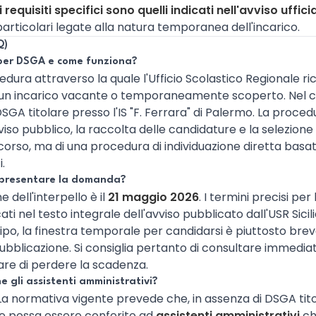
i requisiti specifici sono quelli indicati nell'avviso uffici
articolari legate alla natura temporanea dell'incarico.
Q)
 per DSGA e come funziona?
cedura attraverso la quale l'Ufficio Scolastico Regionale r
e un incarico vacante o temporaneamente scoperto. Nel cas
DSGA titolare presso l'IS "F. Ferrara" di Palermo. La proce
iso pubblico, la raccolta delle candidature e la selezione 
orso, ma di una procedura di individuazione diretta basata su
.
 presentare la domanda?
 dell'interpello è il
21 maggio 2026
. I termini precisi pe
ti nel testo integrale dell'avviso pubblicato dall'USR Sici
to tipo, la finestra temporale per candidarsi è piuttosto 
 pubblicazione. Si consiglia pertanto di consultare immedi
are di perdere la scadenza.
 gli assistenti amministrativi?
o. La normativa vigente prevede che, in assenza di DSGA titol
one possa essere conferito ad
assistenti amministrativi
ch