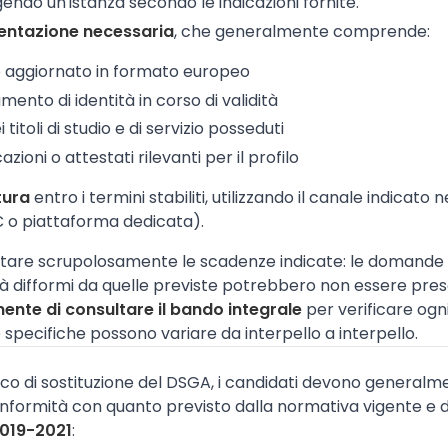
igendo un'istanza secondo le indicazioni fornite.
entazione necessaria
, che generalmente comprende:
e aggiornato in formato europeo
ento di identità in corso di validità
titoli di studio e di servizio posseduti
azioni o attestati rilevanti per il profilo
tura
entro i termini stabiliti, utilizzando il canale indicato n
 o piattaforma dedicata).
tare scrupolosamente le scadenze indicate: le domande p
 difformi da quelle previste potrebbero non essere prese
nte di consultare il bando integrale
per verificare ogn
 specifiche possono variare da interpello a interpello.
ico di sostituzione del DSGA, i candidati devono generalm
 conformità con quanto previsto dalla normativa vigente e 
2019-2021
: