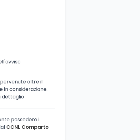
ell'avviso
ervenute oltre il
 in considerazione.
i dettaglio
ente possedere i
dal
CCNL Comparto