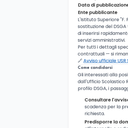
Data di pubblicazion
Ente pubblicante
L'Istituto Superiore "F
sostituzione del DSGA t
di inserirsi rapidament
servizi amministrativi.
Per tutti i dettagli spe
contrattuali — si rima
🔗
Avviso ufficiale USR S
Come candidarsi
Gli interessati alla po
dall'Ufficio Scolastico 
profilo DSGA, i passagg
Consultare l'avvis
scadenza per la pre
richiesta.
Predisporre la do