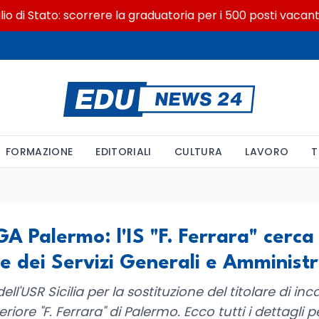
i Stato: scorrere la graduatoria per i 500 posti vacanti do
FORMAZIONE
EDITORIALI
CULTURA
LAVORO
T
GA Palermo: l'IS "F. Ferrara" cerca
ore dei Servizi Generali e Amministr
ell'USR Sicilia per la sostituzione del titolare di in
eriore "F. Ferrara" di Palermo. Ecco tutti i dettagli 