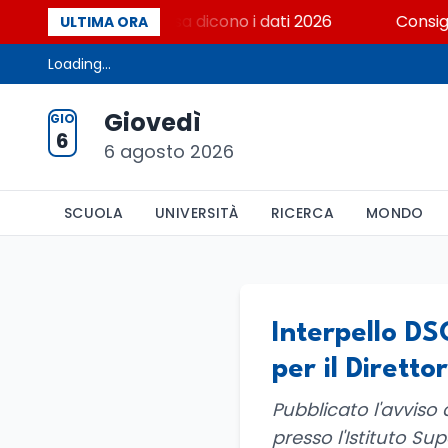
rsità italiana? Cosa dicono i dati 2026
Consiglio d
ULTIMA ORA
Loading...
Giovedì
GIO
6
6 agosto 2026
SCUOLA
UNIVERSITÀ
RICERCA
MONDO
Interpello DS
per il Dirett
Pubblicato l'avviso d
presso l'Istituto Sup