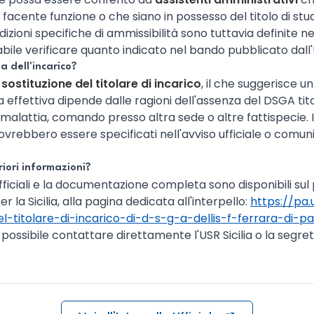
 facente funzione o che siano in possesso del titolo di studi
dizioni specifiche di ammissibilità sono tuttavia definite ne
abile verificare quanto indicato nel bando pubblicato dall'U
a dell'incarico?
a
sostituzione del titolare di incarico
, il che suggerisce u
effettiva dipende dalle ragioni dell'assenza del DSGA ti
malattia, comando presso altra sede o altre fattispecie. I
ovrebbero essere specificati nell'avviso ufficiale o comunic
iori informazioni?
fficiali e la documentazione completa sono disponibili sul p
 la Sicilia, alla pagina dedicata all'interpello:
https://pa.u
el-titolare-di-incarico-di-d-s-g-a-dellis-f-ferrara-di-p
 possibile contattare direttamente l'USR Sicilia o la segrete