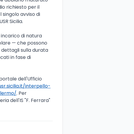
o richiesto per il
l singolo avviso di
SR Sicilia.
n incarico di natura
tolare — che possono
 dettagli sulla durata
ati in fase di
ortale dell'Ufficio
sr.sicilia.it/interpello-
alermo/
. Per
ria dell'IS "F. Ferrara"