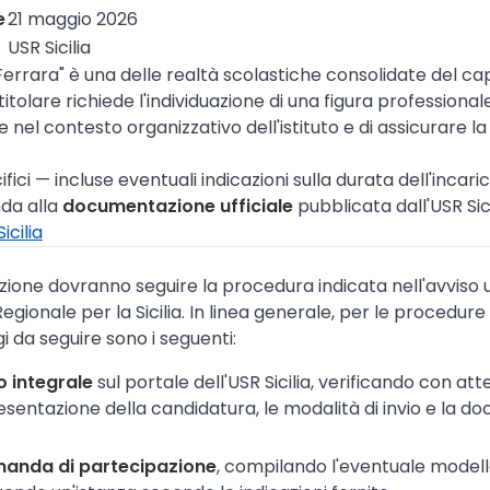
e
21 maggio 2026
USR Sicilia
. Ferrara" è una delle realtà scolastiche consolidate del cap
itolare richiede l'individuazione di una figura professionale
e nel contesto organizzativo dell'istituto e di assicurare la
cifici — incluse eventuali indicazioni sulla durata dell'incari
nda alla
documentazione ufficiale
pubblicata dall'USR Sici
icilia
sizione dovranno seguire la procedura indicata nell'avviso 
Regionale per la Sicilia. In linea generale, per le procedure 
i da seguire sono i seguenti:
o integrale
sul portale dell'USR Sicilia, verificando con att
sentazione della candidatura, le modalità di invio e la 
manda di partecipazione
, compilando l'eventuale modell