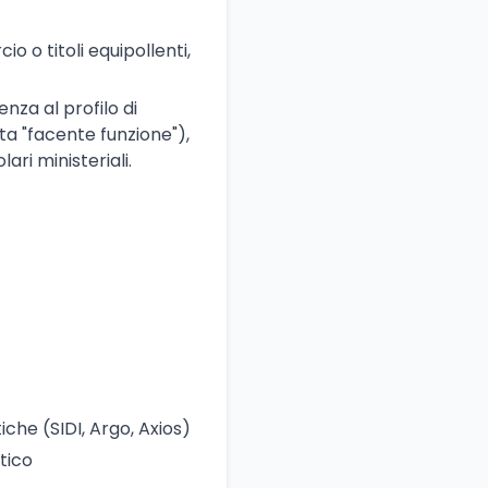
 o titoli equipollenti,
enza al profilo di
a "facente funzione"),
ari ministeriali.
iche (SIDI, Argo, Axios)
tico