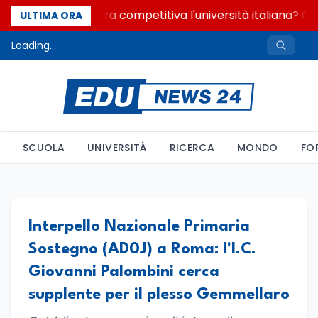
Quanto è ancora competitiva l'università italiana? Cos
ULTIMA ORA
Loading...
SCUOLA
UNIVERSITÀ
RICERCA
MONDO
FO
Interpello Nazionale Primaria
Sostegno (AD0J) a Roma: l'I.C.
Giovanni Palombini cerca
supplente per il plesso Gemmellaro