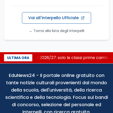
Vai all'Interpello Ufficiale
← Torna alla lista degli interpelli
Nuovo curricolo 2026/27: solo le classi prime cambia
ULTIMA ORA
EduNews24 - Il portale online gratuito con
tante notizie culturali provenienti dal mondo
della scuola, dell'università, della ricerca
scientifica e della tecnologia. Focus sui bandi
di concorso, selezione del personale ed
interpelli, con ricerca gratuita.