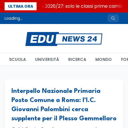
Nuovo curricolo 2026/27: solo le classi prime cambia
ULTIMA ORA
Loading...
SCUOLA
UNIVERSITÀ
RICERCA
MONDO
FO
Interpello Nazionale Primaria
Posto Comune a Roma: l'I.C.
Giovanni Palombini cerca
supplente per il Plesso Gemmellaro