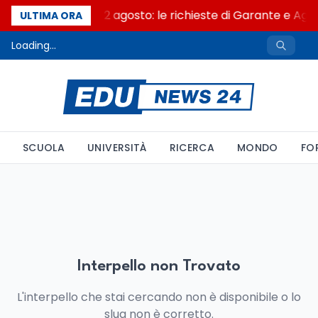
AI Act al via il 2 agosto: le richieste di Garante e Ag
ULTIMA ORA
Loading...
SCUOLA
UNIVERSITÀ
RICERCA
MONDO
FO
Interpello non Trovato
L'interpello che stai cercando non è disponibile o lo
slug non è corretto.