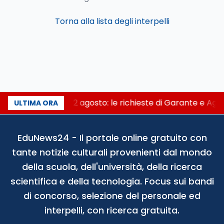
Torna alla lista degli interpelli
AI Act al via il 2 agosto: le richieste di Garante e Ag
ULTIMA ORA
EduNews24 - Il portale online gratuito con
tante notizie culturali provenienti dal mondo
della scuola, dell'università, della ricerca
scientifica e della tecnologia. Focus sui bandi
di concorso, selezione del personale ed
interpelli, con ricerca gratuita.