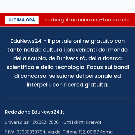
Un secolo di Warburg: il farmaco anti-tumore che ac
ULTIMA ORA
EduNews24 - Il portale online gratuito con
tante notizie culturali provenienti dal mondo
della scuola, dell'università, della ricerca
scientifica e della tecnologia. Focus sui bandi
di concorso, selezione del personale ed
interpelli, con ricerca gratuita.
Redazione EduNews24.it
Universo S.r.l. ©2022-2026. Tutti i diritti riservati.
P.IVA. 03930330794, Via del Tritone 132, 00187 Roma