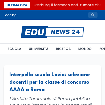
Un secolo di Warburg: il farmaco anti-tumore che ac
ULTIMA ORA
Loading...
SCUOLA
UNIVERSITÀ
RICERCA
MONDO
FO
Interpello scuola Lazio: selezione
docenti per la classe di concorso
AAAA a Roma
L'Ambito Territoriale di Roma pubblica