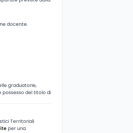
ione docente.
lle graduatorie,
n possesso del titolo di
ici Territoriali
ite
per una