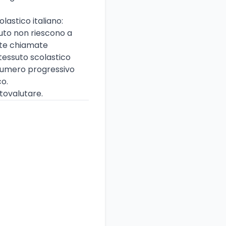
astico italiano:
tuto non riescono a
este chiamate
 tessuto scolastico
 numero progressivo
co.
ttovalutare.