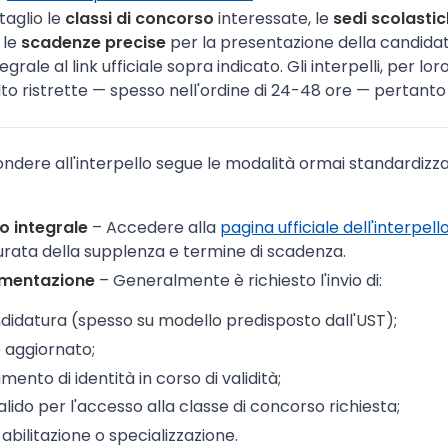
taglio le
classi di concorso
interessate, le
sedi scolasti
 le
scadenze precise
per la presentazione della candidat
grale al link ufficiale sopra indicato. Gli interpelli, per l
to ristrette — spesso nell'ordine di 24-48 ore — pertanto
ndere all'interpello segue le modalità ormai standardizzat
o integrale
– Accedere alla
pagina ufficiale dell'interpell
durata della supplenza e termine di scadenza.
umentazione
– Generalmente è richiesto l'invio di:
idatura (spesso su modello predisposto dall'UST);
 aggiornato;
ento di identità in corso di validità;
valido per l'accesso alla classe di concorso richiesta;
i abilitazione o specializzazione.