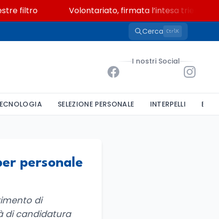
 filtro
Volontariato, firmata l’intesa triennale tra
Cerca
K
Ctrl
I nostri Social
ECNOLOGIA
SELEZIONE PERSONALE
INTERPELLI
BAND
per personale
erimento di
tà di candidatura