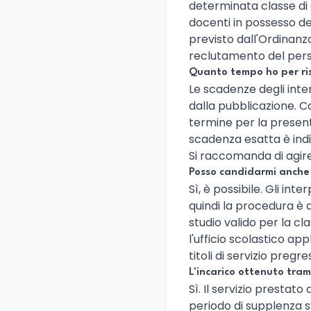
determinata classe di c
docenti in possesso dei
previsto dall'Ordinanz
reclutamento del per
Quanto tempo ho per ris
Le scadenze degli int
dalla pubblicazione. C
termine per la present
scadenza esatta è indi
Si raccomanda di agir
Posso candidarmi anche s
Sì, è possibile. Gli in
quindi la procedura è
studio valido per la c
l'ufficio scolastico app
titoli di servizio pregre
L'incarico ottenuto tra
Sì. Il servizio prestato 
periodo di supplenza s