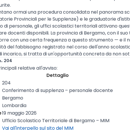
urite.
entano ormai una procedura consolidata nel panorama scol
orie Provinciali per le Supplenze) e le graduatorie d'isti
o di personale, gli uffici scolastici territoriali attivano qu
re docenti disponibili. La provincia di Bergamo, con il suo
icorre con una certa frequenza a questo strumento — e il
ità del fabbisogno registrato nel corso dell'anno scolasti
di incarico, si tratta di un'opportunità concreta da non so
n. 204
ncipali relative all'avviso:
Dettaglio
204
Conferimento di supplenza – personale docente
Bergamo
Lombardia
e
19 maggio 2026
Ufficio Scolastico Territoriale di Bergamo – MIM
Vai all'interpello sul sito del MIM