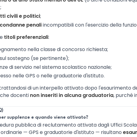
;
i civili e politici
;
condanne penali
incompatibili con l'esercizio della funz
re
titoli preferenziali
:
nsegnamento nella classe di concorso richiesta;
 sul sostegno (se pertinente);
ze di servizio nel sistema scolastico nazionale;
sso nelle GPS o nelle graduatorie d'istituto.
trattandosi di un interpello attivato dopo l'esaurimento de
nche docenti
non inseriti in alcuna graduatoria
, purché i
Q)
 per supplenze e quando viene attivato?
edura pubblica di reclutamento attivata dagli Uffici Scolast
ordinarie — GPS e graduatorie d'istituto — risultano
esaur