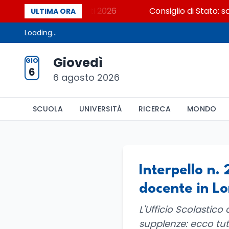
a? Cosa dicono i dati 2026
Consiglio di Stato: scorr
ULTIMA ORA
Loading...
Giovedì
GIO
6
6 agosto 2026
SCUOLA
UNIVERSITÀ
RICERCA
MONDO
Interpello n
docente in L
L'Ufficio Scolastico
supplenze: ecco tut