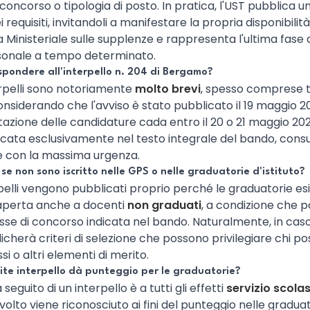
oncorso o tipologia di posto. In pratica, l'UST pubblica un 
 requisiti, invitandoli a manifestare la propria disponibili
a Ministeriale sulle supplenze e rappresenta l'ultima fase 
sonale a tempo determinato.
pondere all'interpello n. 204 di Bergamo?
erpelli sono notoriamente
molto brevi
, spesso comprese tr
onsiderando che l'avviso è stato pubblicato il 19 maggio 20
azione delle candidature cada entro il 20 o 21 maggio 2026
cata esclusivamente nel testo integrale del bando, consu
e con la massima urgenza.
e non sono iscritto nelle GPS o nelle graduatorie d'istituto?
terpelli vengono pubblicati proprio perché le graduatorie es
 aperta anche a docenti
non graduati
, a condizione che po
lasse di concorso indicata nel bando. Naturalmente, in caso
licherà criteri di selezione che possono privilegiare chi pos
ssi o altri elementi di merito.
mite interpello dà punteggio per le graduatorie?
a seguito di un interpello è a tutti gli effetti
servizio scolas
volto viene riconosciuto ai fini del punteggio nelle gradua