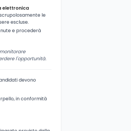
 elettronica
e scrupolosamente le
sere escluse.
venute e procederà
i monitorare
rdere l'opportunità.
 candidati devono
rpello, in conformità
uiparate previste dalla