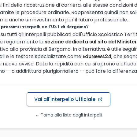
i fini della ricostruzione di carriera, alle stesse condizioni d
ramite le procedure ordinarie. Rappresenta quindi non so
ma anche un investimento per il futuro professionale.
prossimi interpelli dell'UST di Bergamo?
u tutti gli interpelli pubblicati dall'Ufficio Scolastico Terr
are regolarmente la
sezione dedicata sul sito del Minister
ativo alla provincia di Bergamo. In alternativa, è utile seguir
li e le testate specializzate come
EduNews24
, che segn
uovo avviso. Data la rapidità con cui si aprono e chiudo
 — o addirittura plurigiornaliero — può fare la differenza
Vai all'Interpello Ufficiale
← Torna alla lista degli interpelli