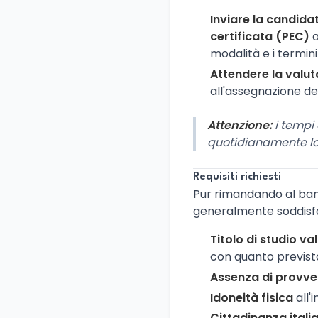
Inviare la candida
certificata (PEC)
a
modalità e i termini
Attendere la valu
all'assegnazione del
Attenzione:
i tempi 
quotidianamente la 
Requisiti richiesti
Pur rimandando al bando 
generalmente soddisfar
Titolo di studio va
con quanto previsto
Assenza di provve
Idoneità fisica
all'
Cittadinanza itali