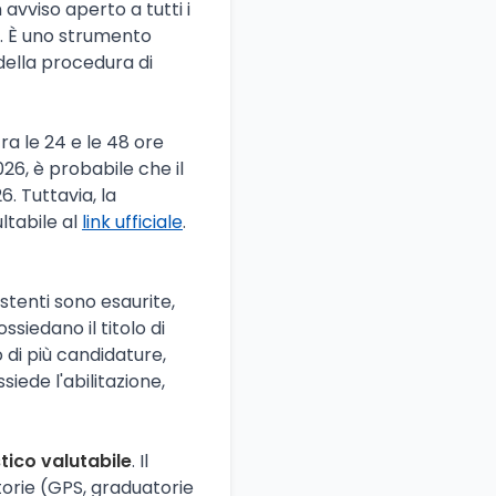
avviso aperto a tutti i
tà. È uno strumento
della procedura di
a le 24 e le 48 ore
26, è probabile che il
. Tuttavia, la
ltabile al
link ufficiale
.
istenti sono esaurite,
ssiedano il titolo di
 di più candidature,
siede l'abilitazione,
tico valutabile
. Il
torie (GPS, graduatorie