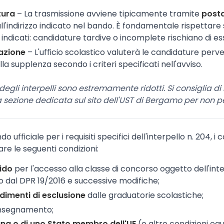
tura
– La trasmissione avviene tipicamente tramite
posta
ll'indirizzo indicato nel bando. È fondamentale rispettar
 indicati: candidature tardive o incomplete rischiano di es
tazione
– L'ufficio scolastico valuterà le candidature per
la supplenza secondo i criteri specificati nell'avviso.
degli interpelli sono estremamente ridotti. Si consiglia d
sezione dedicata sul sito dell'UST di Bergamo per non pe
ufficiale per i requisiti specifici dell'interpello n. 204, i
e le seguenti condizioni:
lido
per l'accesso alla classe di concorso oggetto dell'inte
 dal DPR 19/2016 e successive modifiche;
dimenti di esclusione
dalle graduatorie scolastiche;
insegnamento;
ana o di uno Stato membro dell'UE
(o altre condizioni eq