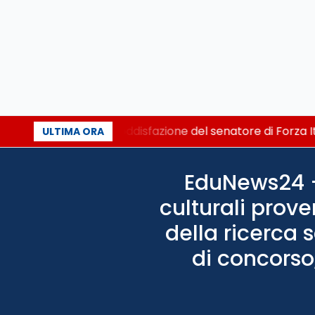
istretto al Senato. La soddisfazione del senatore di Forza I
ULTIMA ORA
EduNews24 - 
culturali prove
della ricerca 
di concorso,