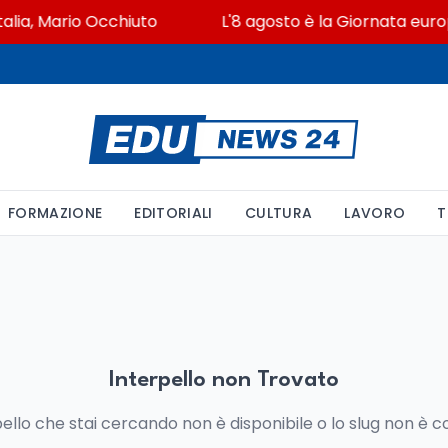
talia, Mario Occhiuto
L'8 agosto è la Giornata europ
FORMAZIONE
EDITORIALI
CULTURA
LAVORO
T
Interpello non Trovato
pello che stai cercando non è disponibile o lo slug non è c