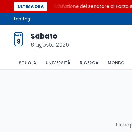
istretto al Senato. La soddisfazione del senatore di Forza I
ULTIMA ORA
Loading...
Sabato
SAB
8
8 agosto 2026
SCUOLA
UNIVERSITÀ
RICERCA
MONDO
L'inter