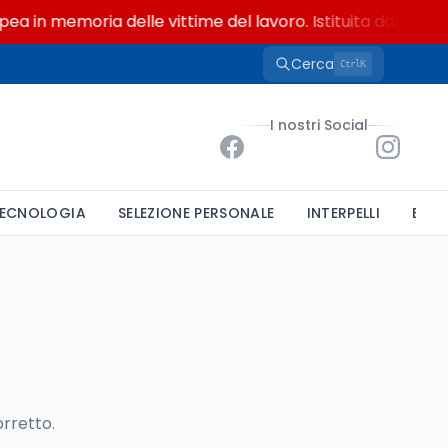
ea in memoria delle vittime del lavoro. Istituita dal Parla
Cerca
K
Ctrl
I nostri Social
ECNOLOGIA
SELEZIONE PERSONALE
INTERPELLI
BAND
orretto.