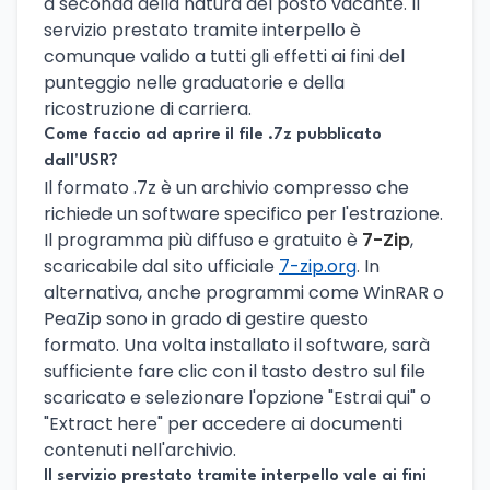
a seconda della natura del posto vacante. Il
servizio prestato tramite interpello è
comunque valido a tutti gli effetti ai fini del
punteggio nelle graduatorie e della
ricostruzione di carriera.
Come faccio ad aprire il file .7z pubblicato
dall'USR?
Il formato .7z è un archivio compresso che
richiede un software specifico per l'estrazione.
Il programma più diffuso e gratuito è
7-Zip
,
scaricabile dal sito ufficiale
7-zip.org
. In
alternativa, anche programmi come WinRAR o
PeaZip sono in grado di gestire questo
formato. Una volta installato il software, sarà
sufficiente fare clic con il tasto destro sul file
scaricato e selezionare l'opzione "Estrai qui" o
"Extract here" per accedere ai documenti
contenuti nell'archivio.
Il servizio prestato tramite interpello vale ai fini