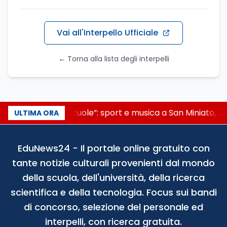
Vai all'Interpello Ufficiale
← Torna alla lista degli interpelli
“Noi siamo le Scuole”: sport e musica a San Miniato, ST
ULTIMA ORA
EduNews24 - Il portale online gratuito con
tante notizie culturali provenienti dal mondo
della scuola, dell'università, della ricerca
scientifica e della tecnologia. Focus sui bandi
di concorso, selezione del personale ed
interpelli, con ricerca gratuita.