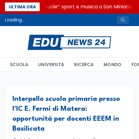
“Noi siamo le Scuole”: sport e musica a San Miniato, ST
ULTIMA ORA
Loading...
SCUOLA
UNIVERSITÀ
RICERCA
MONDO
FO
Interpello scuola primaria presso
l'IC E. Fermi di Matera:
opportunità per docenti EEEM in
Basilicata