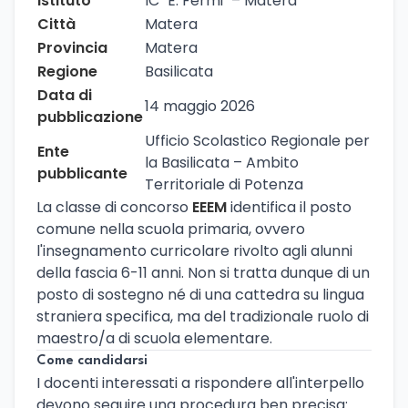
Istituto
IC "E. Fermi" – Matera
Città
Matera
Provincia
Matera
Regione
Basilicata
Data di
14 maggio 2026
pubblicazione
Ufficio Scolastico Regionale per
Ente
la Basilicata – Ambito
pubblicante
Territoriale di Potenza
La classe di concorso
EEEM
identifica il posto
comune nella scuola primaria, ovvero
l'insegnamento curricolare rivolto agli alunni
della fascia 6-11 anni. Non si tratta dunque di un
posto di sostegno né di una cattedra su lingua
straniera specifica, ma del tradizionale ruolo di
maestro/a di scuola elementare.
Come candidarsi
I docenti interessati a rispondere all'interpello
devono seguire una procedura ben precisa: