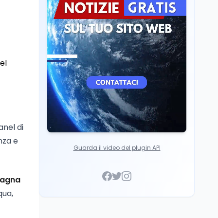
Cultura
7 ago
Franca Ghitti a Santa
Giulia: il quarto capitolo
dei Palcoscenici
el
anel di
nza e
Guarda il video del plugin API
Magna
qua,