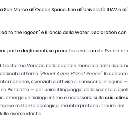
zza San Marco all'Ocean Space, fino all'Università IUAV e all
ied to the lagoon" e il lancio della Water Declaration con
or parte degli eventi, su prenotazione tramite Eventbrite
6
trasforma Venezia nella capitale mondiale della diplom
 dedicata al tema
"Planet Aqua, Planet Peace"
. In concom
internazionali, scienziati e attivisti si riuniscono in laguna —
e Pistoletto — per unire il linguaggio della scienza a quel
ecnici emerge un dialogo intimo e necessario sulla
crisi clim
emplice militanza ecologica, ma interpretano i traumi del
le risorse idriche.