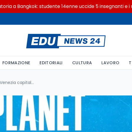
Bangkok: studente 14enne uccide 5 insegnanti e i nonni
FORMAZIONE
EDITORIALI
CULTURA
LAVORO
T
Venice Climate Week 2026: Venezia capitale della crisi climatica globale