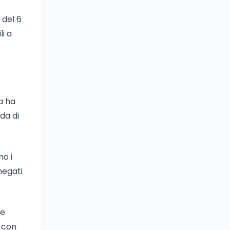
 del 6
li a
ta ha
da di
no i
negati
de
o con