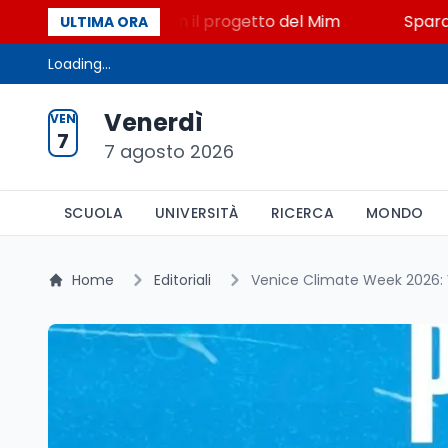
STEM a Lerici con il progetto del Mim
Sparatoria a 
ULTIMA ORA
Loading...
Venerdì
VEN
7
7 agosto 2026
SCUOLA
UNIVERSITÀ
RICERCA
MONDO
Home
Editoriali