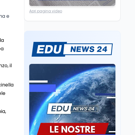
Scuola
7 ago
Apri pagina video
“Noi siamo le Scuole”:
ina e
sport e musica a San
Miniato, STEM a Lerici
con il progetto del Mim
Mondo
7 ago
la
Sparatoria a Bangkok:
ea
studente 14enne uccide
5 insegnanti e i nonni
zo, il
Editoriali
7 ago
Camere in ferie,
inella
riapertura il 9
ele
settembre tra legge
elettorale e Rai. La
premier Meloni attesa a
Cultura
7 ago
ia,
Bari il 4 settembre per
Ravenna, il settembre
celebrare il governo più
dantesco nel 705°
longevo dell’Italia
anniversario della morte
repubblicana
del Sommo Poeta