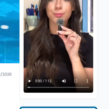
Scuola
7 ago
“Noi siamo le Scuole”:
sport e musica a San
Miniato, STEM a Lerici
con il progetto del Mim
6/2026
Mondo
7 ago
Sparatoria a Bangkok:
studente 14enne uccide
5 insegnanti e i nonni
Editoriali
7 ago