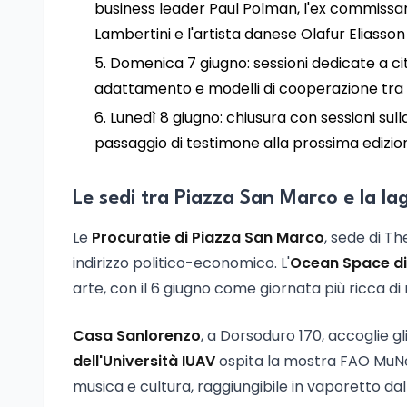
business leader Paul Polman, l'ex commissa
Lambertini e l'artista danese Olafur Eliasson
Domenica 7 giugno: sessioni dedicate a cit
adattamento e modelli di cooperazione tra 
Lunedì 8 giugno: chiusura con sessioni sull
passaggio di testimone alla prossima edizio
Le sedi tra Piazza San Marco e la l
Le
Procuratie di Piazza San Marco
, sede di T
indirizzo politico-economico. L'
Ocean Space d
arte, con il 6 giugno come giornata più ricca di 
Casa Sanlorenzo
, a Dorsoduro 170, accoglie gl
dell'Università IUAV
ospita la mostra FAO MuNe.
musica e cultura, raggiungibile in vaporetto dal