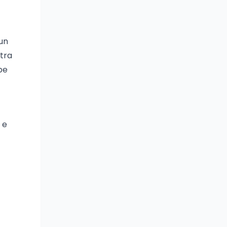
un
stra
pe
 e