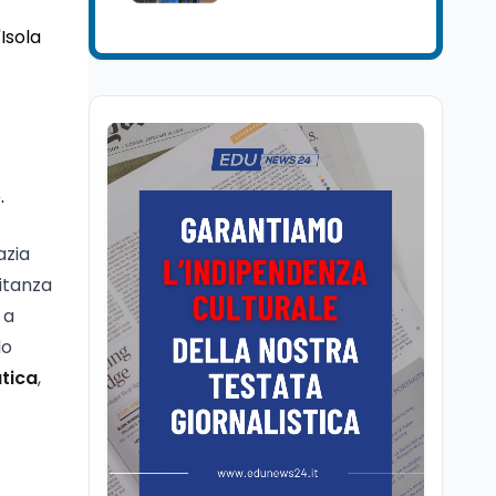
Mondo
7 ago
'Isola
Sparatoria a Bangkok:
studente 14enne uccide
5 insegnanti e i nonni
Editoriali
7 ago
Camere in ferie,
riapertura il 9
.
settembre tra legge
elettorale e Rai. La
azia
premier Meloni attesa a
Cultura
7 ago
Bari il 4 settembre per
itanza
Ravenna, il settembre
celebrare il governo più
 a
dantesco nel 705°
longevo dell’Italia
anniversario della morte
repubblicana
lo
del Sommo Poeta
atica
,
Cultura
7 ago
Franca Ghitti a Santa
Giulia: il quarto capitolo
dei Palcoscenici