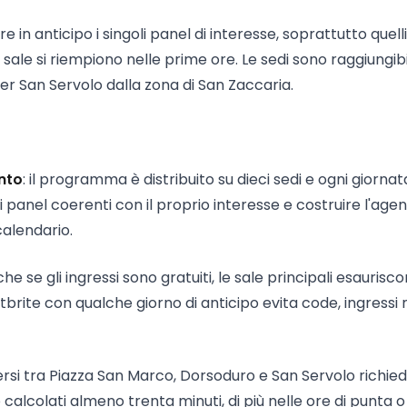
 in anticipo i singoli panel di interesse, soprattutto quelli
 sale si riempiono nelle prime ore. Le sedi sono raggiungibi
er San Servolo dalla zona di San Zaccaria.
nto
: il programma è distribuito su dieci sedi e ogni giorna
 panel coerenti con il proprio interesse e costruire l'agen
calendario.
che se gli ingressi sono gratuiti, le sale principali esaurisco
tbrite con qualche giorno di anticipo evita code, ingressi 
rsi tra Piazza San Marco, Dorsoduro e San Servolo richie
calcolati almeno trenta minuti, di più nelle ore di punta 