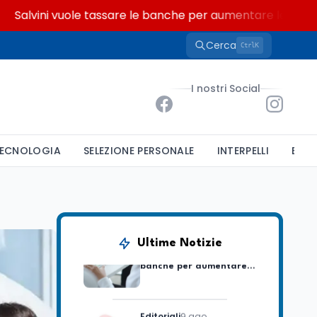
vini vuole tassare le banche per aumentare le pensioni: 
Cerca
K
Ctrl
Mondo
9 ago
La denuncia della
I nostri Social
limonata e il dato ISTAT
sul tempo online dei
ragazzi
Scuola
9 ago
ECNOLOGIA
SELEZIONE PERSONALE
INTERPELLI
BAND
Insegnare matematica
in Italia: quali lauree e
CFU servono per A-26 e
A-28
Lavoro
9 ago
Salvini vuole tassare le
Ultime Notizie
banche per aumentare
le pensioni: cosa cambia
Editoriali
9 ago
Crollo nascite, Italia