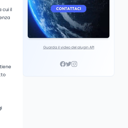
cui il
genza
Guarda il video del plugin API
tiene
tto
i