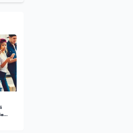
grammi
turale e
lleanza
ounding,
stume,
azionale
 sociale
i
ia