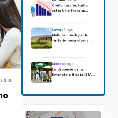
sotto UK e Francia:
dietro il gap c'è il
welfare
Lavoro
9 ago
Mollare il tech per la
fattoria: cosa dicono i
dati italiani nel 2025
Mondo
9 ago
La denuncia della
limonata e il dato ISTAT
sul tempo online dei
2/2026
ragazzi
Scuola
9 ago
no
Insegnare matematica
in Italia: quali lauree e
CFU servono per A-26 e
A-28
Lavoro
9 ago