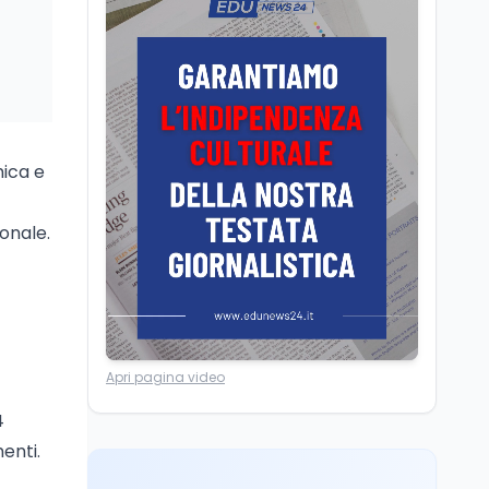
Salvini vuole tassare le
banche per aumentare
le pensioni: cosa cambia
Editoriali
9 ago
Crollo nascite, Italia
sotto UK e Francia:
mica e
dietro il gap c'è il
welfare
onale.
Lavoro
9 ago
Mollare il tech per la
fattoria: cosa dicono i
dati italiani nel 2025
Mondo
9 ago
Apri pagina video
La denuncia della
limonata e il dato ISTAT
4
sul tempo online dei
enti.
ragazzi