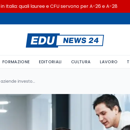
ia: quali lauree e CFU servono per A-26 e A-28
Sal
FORMAZIONE
EDITORIALI
CULTURA
LAVORO
T
Università e lavoro: le grandi aziende investono sui giovani talenti