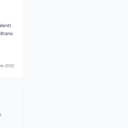
lenti
litano
re 21:02
i