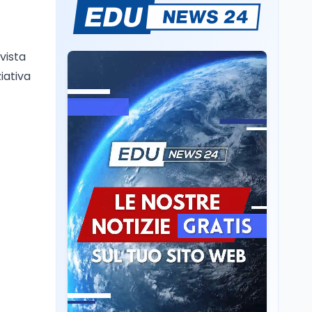
Scuola
9 ago
Insegnare matematica
in Italia: quali lauree e
CFU servono per A-26 e
vista
A-28
iativa
Lavoro
9 ago
Salvini vuole tassare le
banche per aumentare
le pensioni: cosa cambia
Editoriali
9 ago
Crollo nascite, Italia
sotto UK e Francia:
dietro il gap c'è il
welfare
Lavoro
9 ago
Mollare il tech per la
fattoria: cosa dicono i
dati italiani nel 2025