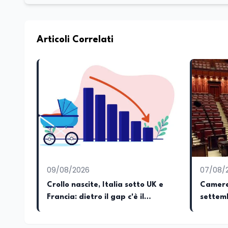
dell’Istruzione. In particolare, scrivendo del
dei Ministeri dell’Istruzione e del Merito, de
commissioni parlamentari della Camera dei deputati e de
unico di Italialab srl con cui curo uffici s
Articoli Correlati
di promozione territoriale. In passato ho collaborato con testate nazionali e regionali, in particolare pugliesi, e ho
scritto i volumi Il sindaco di Tutti, edito d
collettivo edito dalla Fondazione Tatarella
nazionale. Per tre legislature sono stato collaboratore parlamentare occupandomi di legge di bilancio e di
politiche agroalimentari con particolare rif
collaborando con le Camera di commercio it
spesso racconto all’interno delle collabora
attraverso gli usi, le abitudini e i protag
e culturale. Pugliese di nascita, vivo a Rom
09/08/2026
07/08/
Crollo nascite, Italia sotto UK e
Camere 
Francia: dietro il gap c'è il
settemb
welfare
e Rai. 
a Bari 