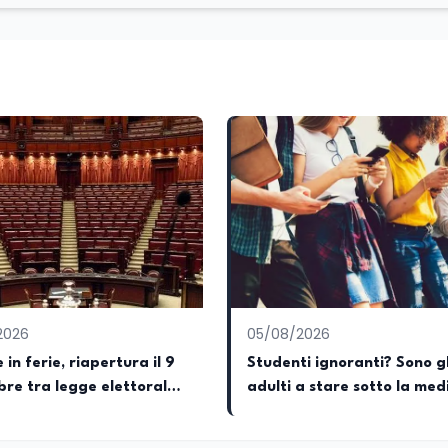
le attività istituzionali con un focus sia sulle iniziative e sui pro
ll’Università e della Ricerca e della Cultura che su quelle delle
l Senato della Repubblica. Inoltre, sono amministratore
tampa pubblici e privati e sviluppo programmi di valorizzazione cul
a Il Castello editore e Dal Rosso al Nero. Ho partecipato al volume
 e da Giubilei Regnani editore sui trent’anni dalla fondazione di A
erimento all’export del Made in Italy e al contrasto dell’Italian s
aliane all’estero. Appassionato di storia, di sociologia e di co
zioni giornalistiche i cambiamenti della società italiana e intern
onisti che hanno accompagnato negli anni lo sviluppo e la crescita
a o in un ipotetico altrove.
2026
05/08/2026
in ferie, riapertura il 9
Studenti ignoranti? Sono gl
re tra legge elettorale
adulti a stare sotto la med
La premier Meloni attesa
OCSE
il 4 settembre per