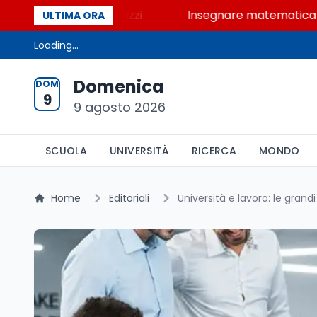
po online dei ragazzi
Insegnare matematica in Ital
ULTIMA ORA
Loading...
Domenica
DOM
9
9 agosto 2026
SCUOLA
UNIVERSITÀ
RICERCA
MONDO
Home
Editoriali