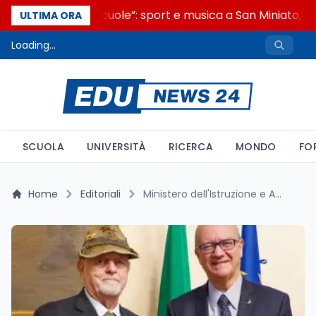
“Noi siamo le Scuole”: sport e musica a San Miniato, ST
ULTIMA ORA
Loading...
SCUOLA
UNIVERSITÀ
RICERCA
MONDO
FO
Home
Editoriali
Ministero dell'Istruzione e Associazione Nazionale Alpini: un Protocollo per Promuovere Solidarietà e Volontariato nelle Scuole