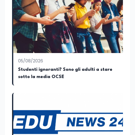
collettivo edito dalla Fondazione
Tatarella e da Giubilei Regnani editore sui
trent’anni dalla fondazione di Alleanza
nazionale. Per tre legislature sono stato
collaboratore parlamentare
occupandomi di legge di bilancio e di
politiche agroalimentari con particolare
riferimento all’export del Made in Italy e
al contrasto dell’Italian sounding,
collaborando con le Camera di
05/08/2026
commercio italiane all’estero.
Studenti ignoranti? Sono gli adulti a stare
Appassionato di storia, di sociologia e di
sotto la media OCSE
costume, spesso racconto all’interno
delle collaborazioni giornalistiche i
cambiamenti della società italiana e
internazionale attraverso gli usi, le
abitudini e i protagonisti che hanno
accompagnato negli anni lo sviluppo e la
crescita sociale e culturale. Pugliese di
nascita, vivo a Roma o in un ipotetico
altrove.