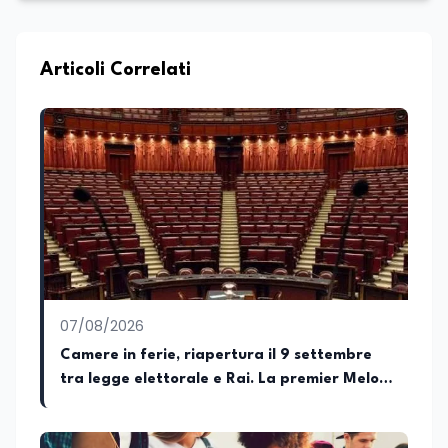
all’Università La Sapienza di Roma,
collaboro a contratto con L’Edicola e Il
Mattino di Puglia e Basilicata dove mi
occupo di politica e di economia. Per
Articoli Correlati
Edunews24 curo l’informazione politica
relativa ai temi dell’Istruzione. In
particolare, scrivendo delle attività
istituzionali con un focus sia sulle
iniziative e sui programmi dei Ministeri
dell’Istruzione e del Merito, dell’Università
e della Ricerca e della Cultura che su
quelle delle commissioni parlamentari
della Camera dei deputati e del Senato
della Repubblica. Inoltre, sono
amministratore unico di Italialab srl con
cui curo uffici stampa pubblici e privati e
07/08/2026
sviluppo programmi di valorizzazione
culturale e di promozione territoriale. In
Camere in ferie, riapertura il 9 settembre
passato ho collaborato con testate
tra legge elettorale e Rai. La premier Meloni
nazionali e regionali, in particolare
attesa a Bari il 4 settembre per celebrare il
pugliesi, e ho scritto i volumi Il sindaco di
Tutti, edito da Il Castello editore e Dal
governo più longevo dell’Italia repubblicana
Rosso al Nero. Ho partecipato al volume