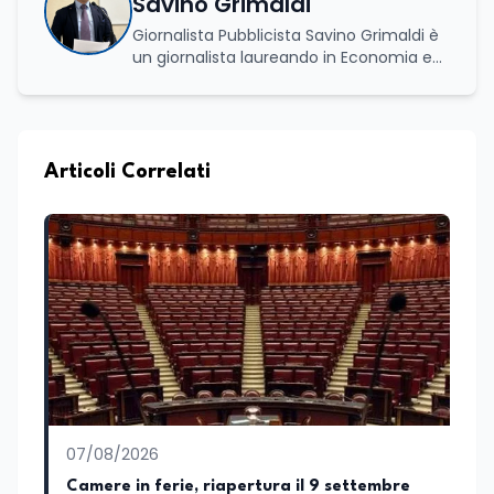
Savino Grimaldi
Giornalista Pubblicista Savino Grimaldi è
un giornalista laureando in Economia e
Commercio, con una solida esperienza
maturata nel settore della formazione.
Da anni lavora con competenza
nell’ambito della formazione
professionale, distinguendosi per una
Articoli Correlati
conoscenza approfondita delle politiche
attive del lavoro e delle dinamiche che
legano istruzione, occupazione e
sviluppo delle competenze. Alla
preparazione economica e professionale
affianca una grande passione per la
lettura e per il giornalismo, che ne
arricchiscono il profilo umano e
culturale. Spazia con disinvoltura tra
diverse tematiche, offrendo sempre il
proprio punto di vista con equilibrio,
sensibilità e spirito critico.
07/08/2026
Camere in ferie, riapertura il 9 settembre