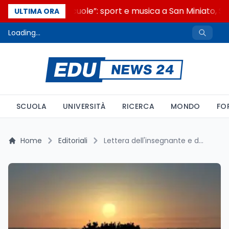
“Noi siamo le Scuole”: sport e musica a San Miniato, STE
ULTIMA ORA
Loading...
SCUOLA
UNIVERSITÀ
RICERCA
MONDO
FO
Home
Editoriali
Lettera dell'insegnante e dati MIM: chi sono davvero gli alunni stranieri