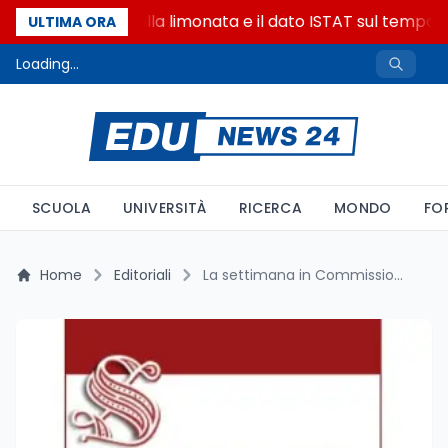
La denuncia della limonata e il dato ISTAT sul tempo on
ULTIMA ORA
Loading...
SCUOLA
UNIVERSITÀ
RICERCA
MONDO
FO
Home
Editoriali
La settimana in Commissione Cultura al Senato