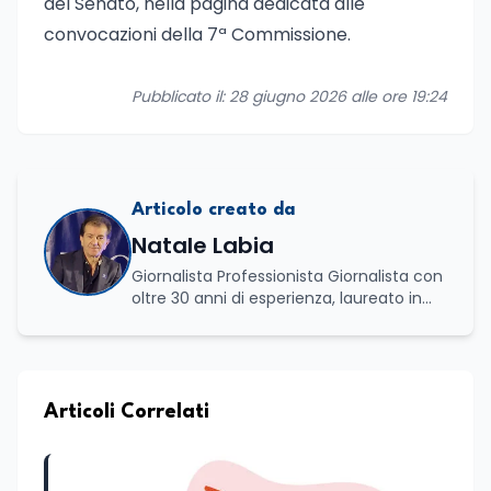
del Senato, nella pagina dedicata alle
convocazioni della 7ª Commissione.
Pubblicato il: 28 giugno 2026 alle ore 19:24
Articolo creato da
Natale Labia
Giornalista Professionista Giornalista con
oltre 30 anni di esperienza, laureato in
scienze politiche e relazioni internazionali
all’Università La Sapienza di Roma,
collaboro a contratto con L’Edicola e Il
Mattino di Puglia e Basilicata dove mi
occupo di politica e di economia. Per
Articoli Correlati
Edunews24 curo l’informazione politica
relativa ai temi dell’Istruzione. In
particolare, scrivendo delle attività