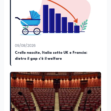
istituzionali con un focus sia sulle
iniziative e sui programmi dei Ministeri
dell’Istruzione e del Merito, dell’Università
e della Ricerca e della Cultura che su
quelle delle commissioni parlamentari
della Camera dei deputati e del Senato
della Repubblica. Inoltre, sono
amministratore unico di Italialab srl con
cui curo uffici stampa pubblici e privati e
09/08/2026
sviluppo programmi di valorizzazione
culturale e di promozione territoriale. In
Crollo nascite, Italia sotto UK e Francia:
passato ho collaborato con testate
dietro il gap c'è il welfare
nazionali e regionali, in particolare
pugliesi, e ho scritto i volumi Il sindaco di
Tutti, edito da Il Castello editore e Dal
Rosso al Nero. Ho partecipato al volume
collettivo edito dalla Fondazione
Tatarella e da Giubilei Regnani editore sui
trent’anni dalla fondazione di Alleanza
nazionale. Per tre legislature sono stato
collaboratore parlamentare
occupandomi di legge di bilancio e di
politiche agroalimentari con particolare