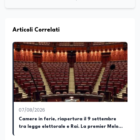
scienze politiche e relazioni internazionali
all’Università La Sapienza di Roma,
collaboro a contratto con L’Edicola e Il
Mattino di Puglia e Basilicata dove mi
occupo di politica e di economia. Per
Articoli Correlati
Edunews24 curo l’informazione politica
relativa ai temi dell’Istruzione. In
particolare, scrivendo delle attività
istituzionali con un focus sia sulle
iniziative e sui programmi dei Ministeri
dell’Istruzione e del Merito, dell’Università
e della Ricerca e della Cultura che su
quelle delle commissioni parlamentari
della Camera dei deputati e del Senato
della Repubblica. Inoltre, sono
amministratore unico di Italialab srl con
cui curo uffici stampa pubblici e privati e
07/08/2026
sviluppo programmi di valorizzazione
culturale e di promozione territoriale. In
Camere in ferie, riapertura il 9 settembre
passato ho collaborato con testate
tra legge elettorale e Rai. La premier Meloni
nazionali e regionali, in particolare
attesa a Bari il 4 settembre per celebrare il
pugliesi, e ho scritto i volumi Il sindaco di