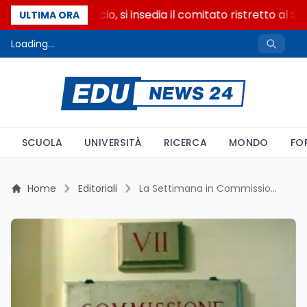
Riforma del calcio, si insedia il comitato ristretto al S
ULTIMA ORA
Loading...
SCUOLA
UNIVERSITÀ
RICERCA
MONDO
FO
Home
Editoriali
La Settimana in Commissione Cultura a Montecitorio