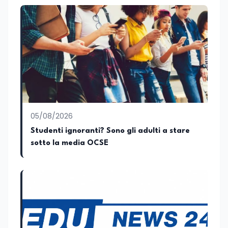
Tutti, edito da Il Castello editore e Dal
governo più longevo dell’Italia repubblicana
Rosso al Nero. Ho partecipato al volume
collettivo edito dalla Fondazione
Tatarella e da Giubilei Regnani editore sui
trent’anni dalla fondazione di Alleanza
nazionale. Per tre legislature sono stato
collaboratore parlamentare
occupandomi di legge di bilancio e di
politiche agroalimentari con particolare
riferimento all’export del Made in Italy e
al contrasto dell’Italian sounding,
collaborando con le Camera di
05/08/2026
commercio italiane all’estero.
Studenti ignoranti? Sono gli adulti a stare
Appassionato di storia, di sociologia e di
sotto la media OCSE
costume, spesso racconto all’interno
delle collaborazioni giornalistiche i
cambiamenti della società italiana e
internazionale attraverso gli usi, le
abitudini e i protagonisti che hanno
accompagnato negli anni lo sviluppo e la
crescita sociale e culturale. Pugliese di
nascita, vivo a Roma o in un ipotetico
altrove.