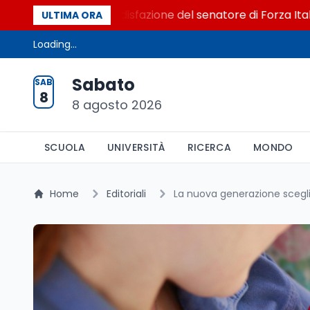
o al Senato. La soddisfazione del senatore di Forza Italia, M
ULTIMA ORA
Loading...
Sabato
SAB
8
8 agosto 2026
SCUOLA
UNIVERSITÀ
RICERCA
MONDO
Home
Editoriali