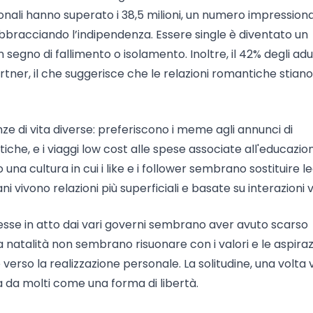
rsonali hanno superato i 38,5 milioni, un numero impression
bbracciando l’indipendenza. Essere single è diventato un
segno di fallimento o isolamento. Inoltre, il 42% degli adul
rtner, il che suggerisce che le relazioni romantiche stiano
e di vita diverse: preferiscono i meme agli annunci di
iche, e i viaggi low cost alle spese associate all'educazio
o una cultura in cui i like e i follower sembrano sostituire 
i vivono relazioni più superficiali e basate su interazioni vi
messe in atto dai vari governi sembrano aver avuto scarso
 natalità non sembrano risuonare con i valori e le aspiraz
verso la realizzazione personale. La solitudine, una volta 
 da molti come una forma di libertà.