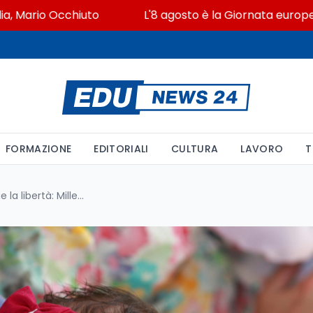
ario Occhiuto
L'8 agosto è la Giornata europea in m
FORMAZIONE
EDITORIALI
CULTURA
LAVORO
T
La nuova generazione sceglie la libertà: Millennials e Gen Z dicono addio a matrimonio e figli