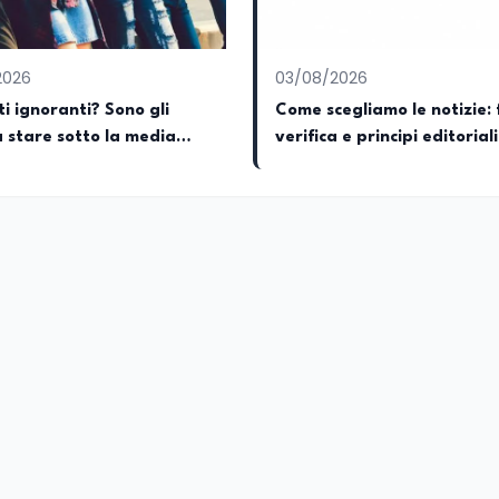
2026
03/08/2026
i ignoranti? Sono gli
Come scegliamo le notizie: 
a stare sotto la media
verifica e principi editoriali
EduNews24.it