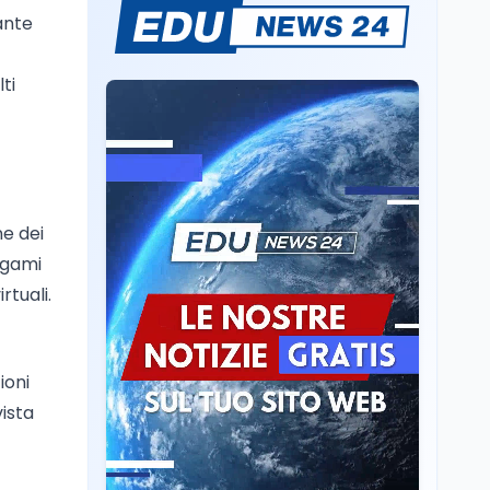
Mondo
8 ago
Mario Occhiuto
ante
L'8 agosto è la Giornata
europea in memoria
delle vittime del lavoro.
ti
Istituita dal Parlamento
di Strasburgo in ricordo
Università
8 ago
dei minatori morti a
Università statali, il
Marcinelle nel 1956
Fondo ordinario 2026
sale a 9,415 miliardi, c'è
la firma della ministra
ne dei
Bernini sul decreto
Tecnologia
8 ago
legami
Il cloaking selettivo di
rtuali.
Time: ads invisibili solo
per i chatbot AI
Mondo
8 ago
ioni
A Nonthaburi il killer
vista
14enne era bullizzato: la
CZ-75 era del nonno