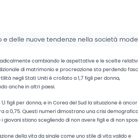
 calo e delle nuove tendenze nella società mod
o radicalmente cambiando le aspettative e le scelte relativ
radizionale di matrimonio e procreazione sta perdendo fasci
ilità negli Stati Uniti è crollato a 1,7 figli per donna,
o anche in altri paesi.
a 1,1 figli per donna, e in Corea del Sud la situazione è ancor
ttura a 0,75. Questi numeri dimostrano una crisi demografic
giovani stiano scegliendo di non avere figli e di non sposa
ione della vita da single come uno stile di vita valido e