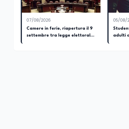
07/08/2026
05/08/
Camere in ferie, riapertura il 9
Student
settembre tra legge elettorale
adulti 
e Rai. La premier Meloni attesa
OCSE
a Bari il 4 settembre per
celebrare il governo più longevo
dell’Italia repubblicana