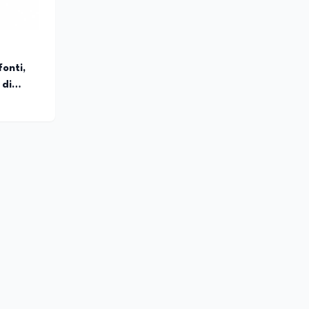
fonti,
 di