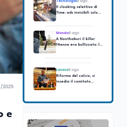
Il cloaking selettivo di
Time: ads invisibili solo
per i chatbot AI
Mondo
8 ago
A Nonthaburi il killer
14enne era bullizzato: la
CZ-75 era del nonno
Lavoro
8 ago
Riforma del calcio, si
insedia il comitato
ristretto al Senato. La
4/2025
soddisfazione del
senatore di Forza Italia,
Mondo
8 ago
Mario Occhiuto
L'8 agosto è la Giornata
europea in memoria
o e
delle vittime del lavoro.
Istituita dal Parlamento
di Strasburgo in ricordo