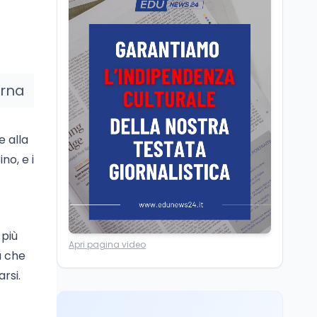
Università
8 ago
dei minatori morti a
Università statali, il
Marcinelle nel 1956
Fondo ordinario 2026
sale a 9,415 miliardi, c'è
la firma della ministra
Bernini sul decreto
Tecnologia
8 ago
erna
Il cloaking selettivo di
Time: ads invisibili solo
per i chatbot AI
e alla
no, e i
Mondo
8 ago
A Nonthaburi il killer
14enne era bullizzato: la
CZ-75 era del nonno
 più
Lavoro
8 ago
Apri pagina video
a che
Riforma del calcio, si
insedia il comitato
rsi.
ristretto al Senato. La
soddisfazione del
senatore di Forza Italia,