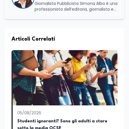
Giornalista Pubblicista Simona Alba è una
professionista dell’editoria, giornalista ed
esperta in comunicazione con una
solida specializzazione nella gestione di
processi culturali e innovazione digitale.
Laureata in Progettazione e gestione di
eventi e imprese culturali a Firenze, ha
Articoli Correlati
proseguito il suo percorso accademico a
Roma, presso l’Università La Sapienza,
dove ha conseguito la laurea magistrale
in Editoria e Giornalismo, focalizzandosi
sull'analisi del panorama informativo
contemporaneo e sul giornalismo
d’inchiesta. Attualmente redattrice
presso Edunews24, dove sviluppa
contenuti focalizzati su istruzione,
formazione, ricerca e nuove tecnologie.
Nella sua attività professionale, coniuga il
rigore dell'approfondimento giornalistico
05/08/2026
con le più avanzate strategie di analisi
SEO e dinamiche del web, con l'obiettivo
Studenti ignoranti? Sono gli adulti a stare
di rendere la divulgazione scientifica e
sotto la media OCSE