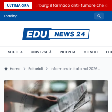
Un secolo di Warburg: il farmaco anti-tumore che accen
ULTIMA ORA
Loading...
SCUOLA
UNIVERSITÀ
RICERCA
MONDO
FO
Home
Editoriali
Informarsi in Italia nel 2026: guerra tra generazioni