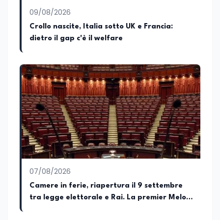
al contrasto dell’Italian sounding,
collaborando con le Camera di
09/08/2026
commercio italiane all’estero.
Crollo nascite, Italia sotto UK e Francia:
Appassionato di storia, di sociologia e di
dietro il gap c'è il welfare
costume, spesso racconto all’interno
delle collaborazioni giornalistiche i
cambiamenti della società italiana e
internazionale attraverso gli usi, le
abitudini e i protagonisti che hanno
accompagnato negli anni lo sviluppo e la
crescita sociale e culturale. Pugliese di
nascita, vivo a Roma o in un ipotetico
altrove.
07/08/2026
Camere in ferie, riapertura il 9 settembre
tra legge elettorale e Rai. La premier Meloni
attesa a Bari il 4 settembre per celebrare il