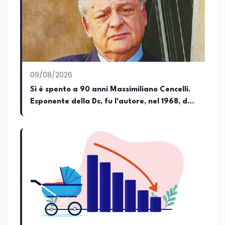
dell’Istruzione e del Merito, dell’Università
e della Ricerca e della Cultura che su
quelle delle commissioni parlamentari
della Camera dei deputati e del Senato
della Repubblica. Inoltre, sono
amministratore unico di Italialab srl con
cui curo uffici stampa pubblici e privati e
09/08/2026
sviluppo programmi di valorizzazione
culturale e di promozione territoriale. In
Si è spento a 90 anni Massimiliano Cencelli.
passato ho collaborato con testate
Esponente della Dc, fu l'autore, nel 1968, del
nazionali e regionali, in particolare
famoso "manuale" per la spartizione delle
pugliesi, e ho scritto i volumi Il sindaco di
Tutti, edito da Il Castello editore e Dal
poltrone e del potere
Rosso al Nero. Ho partecipato al volume
collettivo edito dalla Fondazione
Tatarella e da Giubilei Regnani editore sui
trent’anni dalla fondazione di Alleanza
nazionale. Per tre legislature sono stato
collaboratore parlamentare
occupandomi di legge di bilancio e di
politiche agroalimentari con particolare
riferimento all’export del Made in Italy e