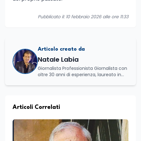
Pubblicato il: 10 febbraio 2026 alle ore 11:33
Articolo creato da
Natale Labia
Giornalista Professionista Giornalista con
oltre 30 anni di esperienza, laureato in
scienze politiche e relazioni internazionali
all’Università La Sapienza di Roma,
collaboro a contratto con L’Edicola e Il
Mattino di Puglia e Basilicata dove mi
occupo di politica e di economia. Per
Articoli Correlati
Edunews24 curo l’informazione politica
relativa ai temi dell’Istruzione. In
particolare, scrivendo delle attività
istituzionali con un focus sia sulle
iniziative e sui programmi dei Ministeri