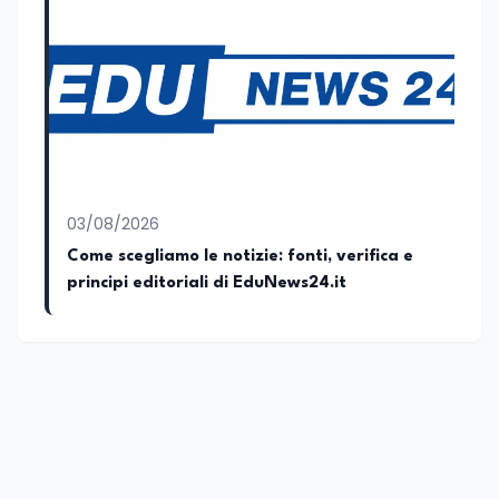
abitudini e i protagonisti che hanno
accompagnato negli anni lo sviluppo e la
crescita sociale e culturale. Pugliese di
nascita, vivo a Roma o in un ipotetico
altrove.
03/08/2026
Come scegliamo le notizie: fonti, verifica e
principi editoriali di EduNews24.it