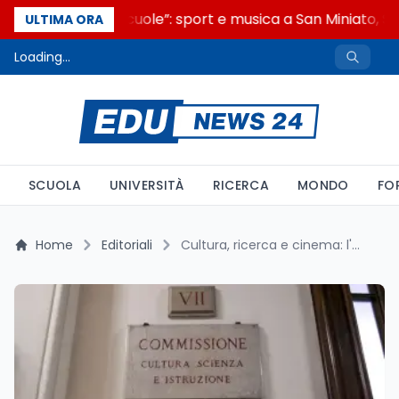
“Noi siamo le Scuole”: sport e musica a San Miniato, ST
ULTIMA ORA
Loading...
SCUOLA
UNIVERSITÀ
RICERCA
MONDO
FO
Home
Editoriali
Cultura, ricerca e cinema: l'agenda settimanale della VII Commissione alla Camera