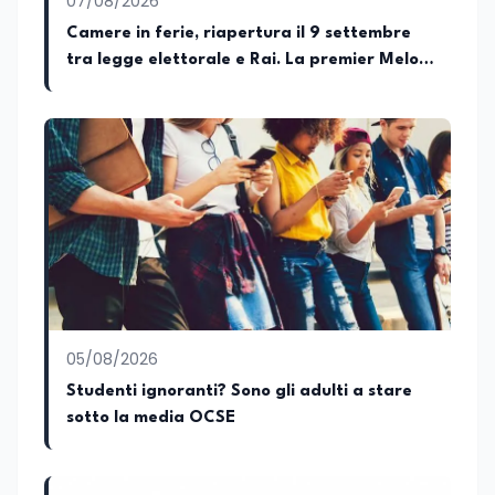
07/08/2026
sviluppo programmi di valorizzazione
culturale e di promozione territoriale. In
Camere in ferie, riapertura il 9 settembre
passato ho collaborato con testate
tra legge elettorale e Rai. La premier Meloni
nazionali e regionali, in particolare
attesa a Bari il 4 settembre per celebrare il
pugliesi, e ho scritto i volumi Il sindaco di
Tutti, edito da Il Castello editore e Dal
governo più longevo dell’Italia repubblicana
Rosso al Nero. Ho partecipato al volume
collettivo edito dalla Fondazione
Tatarella e da Giubilei Regnani editore sui
trent’anni dalla fondazione di Alleanza
nazionale. Per tre legislature sono stato
collaboratore parlamentare
occupandomi di legge di bilancio e di
politiche agroalimentari con particolare
riferimento all’export del Made in Italy e
al contrasto dell’Italian sounding,
collaborando con le Camera di
05/08/2026
commercio italiane all’estero.
Studenti ignoranti? Sono gli adulti a stare
Appassionato di storia, di sociologia e di
sotto la media OCSE
costume, spesso racconto all’interno
delle collaborazioni giornalistiche i
cambiamenti della società italiana e
internazionale attraverso gli usi, le