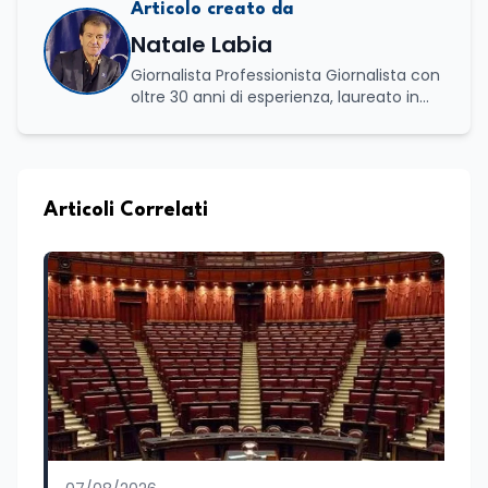
Articolo creato da
Natale Labia
Giornalista Professionista Giornalista con
oltre 30 anni di esperienza, laureato in
scienze politiche e relazioni internazionali
all’Università La Sapienza di Roma,
collaboro a contratto con L’Edicola e Il
Mattino di Puglia e Basilicata dove mi
occupo di politica e di economia. Per
Articoli Correlati
Edunews24 curo l’informazione politica
relativa ai temi dell’Istruzione. In
particolare, scrivendo delle attività
istituzionali con un focus sia sulle
iniziative e sui programmi dei Ministeri
dell’Istruzione e del Merito, dell’Università
e della Ricerca e della Cultura che su
quelle delle commissioni parlamentari
della Camera dei deputati e del Senato
della Repubblica. Inoltre, sono
amministratore unico di Italialab srl con
cui curo uffici stampa pubblici e privati e