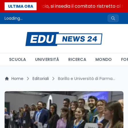
Riforma del calcio, si insedia il comitato ristretto al S
ULTIMA ORA
Loading...
SCUOLA
UNIVERSITÀ
RICERCA
MONDO
FO
Home
Editoriali
Barilla e Università di Parma lanciano GenConnect: un ponte tra generazioni nel mondo del lavoro