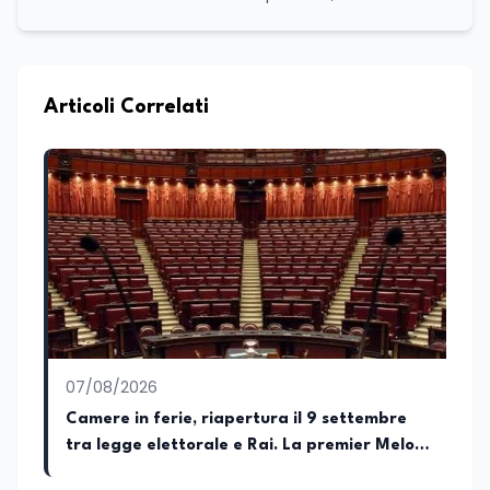
scienze politiche e relazioni internazionali
all’Università La Sapienza di Roma,
collaboro a contratto con L’Edicola e Il
Mattino di Puglia e Basilicata dove mi
occupo di politica e di economia. Per
Articoli Correlati
Edunews24 curo l’informazione politica
relativa ai temi dell’Istruzione. In
particolare, scrivendo delle attività
istituzionali con un focus sia sulle
iniziative e sui programmi dei Ministeri
dell’Istruzione e del Merito, dell’Università
e della Ricerca e della Cultura che su
quelle delle commissioni parlamentari
della Camera dei deputati e del Senato
della Repubblica. Inoltre, sono
amministratore unico di Italialab srl con
cui curo uffici stampa pubblici e privati e
07/08/2026
sviluppo programmi di valorizzazione
culturale e di promozione territoriale. In
Camere in ferie, riapertura il 9 settembre
passato ho collaborato con testate
tra legge elettorale e Rai. La premier Meloni
nazionali e regionali, in particolare
attesa a Bari il 4 settembre per celebrare il
pugliesi, e ho scritto i volumi Il sindaco di