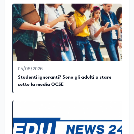
Tutti, edito da Il Castello editore e Dal
governo più longevo dell’Italia repubblicana
Rosso al Nero. Ho partecipato al volume
collettivo edito dalla Fondazione
Tatarella e da Giubilei Regnani editore sui
trent’anni dalla fondazione di Alleanza
nazionale. Per tre legislature sono stato
collaboratore parlamentare
occupandomi di legge di bilancio e di
politiche agroalimentari con particolare
riferimento all’export del Made in Italy e
al contrasto dell’Italian sounding,
collaborando con le Camera di
05/08/2026
commercio italiane all’estero.
Studenti ignoranti? Sono gli adulti a stare
Appassionato di storia, di sociologia e di
sotto la media OCSE
costume, spesso racconto all’interno
delle collaborazioni giornalistiche i
cambiamenti della società italiana e
internazionale attraverso gli usi, le
abitudini e i protagonisti che hanno
accompagnato negli anni lo sviluppo e la
crescita sociale e culturale. Pugliese di
nascita, vivo a Roma o in un ipotetico
altrove.