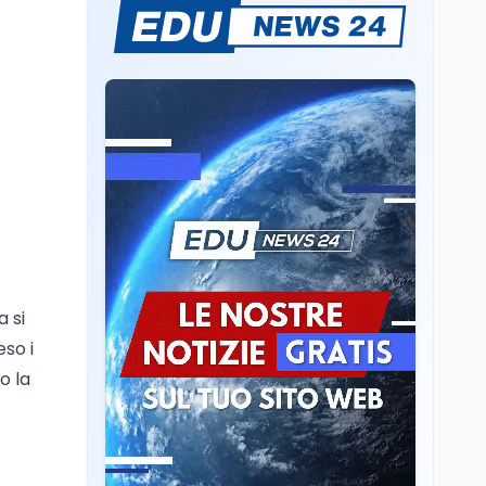
Mario Occhiuto
L'8 agosto è la Giornata
europea in memoria
delle vittime del lavoro.
Istituita dal Parlamento
di Strasburgo in ricordo
Università
8 ago
dei minatori morti a
Università statali, il
Marcinelle nel 1956
Fondo ordinario 2026
sale a 9,415 miliardi, c'è
la firma della ministra
Bernini sul decreto
Tecnologia
8 ago
Il cloaking selettivo di
Time: ads invisibili solo
per i chatbot AI
 si
so i
Mondo
8 ago
o la
A Nonthaburi il killer
14enne era bullizzato: la
CZ-75 era del nonno