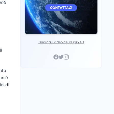
nti
Guarda il video del plugin API
il
enta
on è
ni di