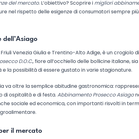
nze del mercato
. L’obiettivo? Scoprire i
migliori abbiname
ure nel rispetto delle esigenze di consumatori sempre più
e dell’Asiago
riuli Venezia Giulia e Trentino-Alto Adige, è un crogiolo di
osecco D.O.C.
, fiore all’occhiello delle bollicine italiane, sia 
à e la possibilità di essere gustato in varie stagionature.
alia va oltre la semplice abitudine gastronomica: rappres
to di ospitalità e di festa.
Abbinamento Prosecco Asiago
n
che sociale ed economica, con importanti risvolti in termi
agroalimentare.
 per il mercato