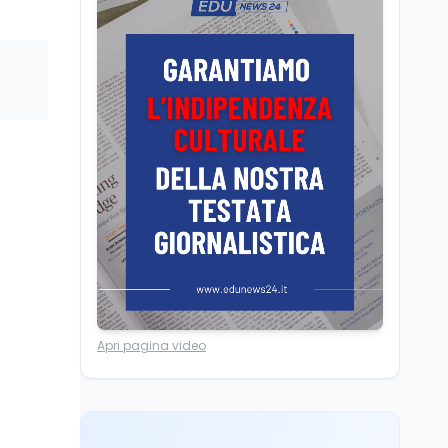
Università statali, il
Marcinelle nel 1956
Fondo ordinario 2026
sale a 9,415 miliardi, c'è
la firma della ministra
Bernini sul decreto
Tecnologia
8 ago
Il cloaking selettivo di
Time: ads invisibili solo
per i chatbot AI
Mondo
8 ago
A Nonthaburi il killer
14enne era bullizzato: la
CZ-75 era del nonno
Lavoro
8 ago
Apri pagina video
Riforma del calcio, si
insedia il comitato
ristretto al Senato. La
soddisfazione del
senatore di Forza Italia,
Mondo
8 ago