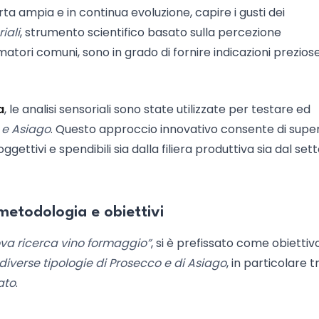
a ampia e in continua evoluzione, capire i gusti dei
iali
, strumento scientifico basato sulla percezione
atori comuni, sono in grado di fornire indicazioni prezios
a
, le analisi sensoriali sono state utilizzate per testare ed
 e Asiago
. Questo approccio innovativo consente di super
ggettivi e spendibili sia dalla filiera produttiva sia dal set
 metodologia e obiettivi
ova ricerca vino formaggio”
, si è prefissato come obiettiv
a diverse tipologie di Prosecco e di Asiago
, in particolare t
ato
.