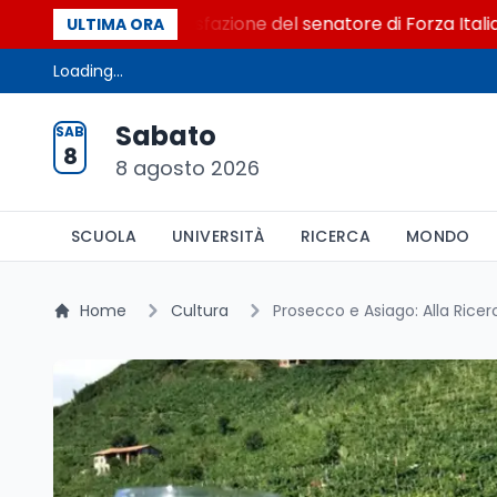
l Senato. La soddisfazione del senatore di Forza Italia, Mar
ULTIMA ORA
Loading...
Sabato
SAB
8
8 agosto 2026
SCUOLA
UNIVERSITÀ
RICERCA
MONDO
Home
Cultura