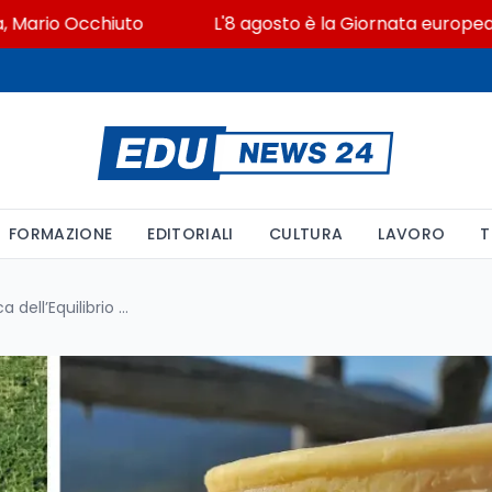
io Occhiuto
L'8 agosto è la Giornata europea in memo
FORMAZIONE
EDITORIALI
CULTURA
LAVORO
T
Prosecco e Asiago: Alla Ricerca dell’Equilibrio Perfetto nell’Abbinamento tramite Analisi Sensoriale