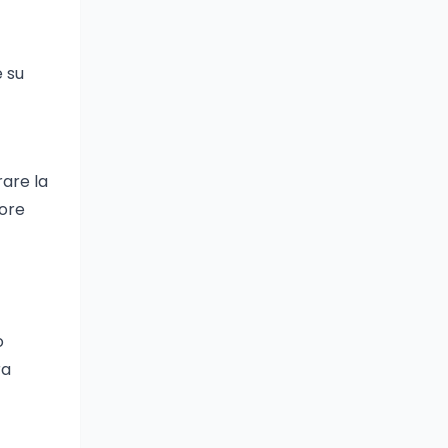
e su
are la
tore
o
ra