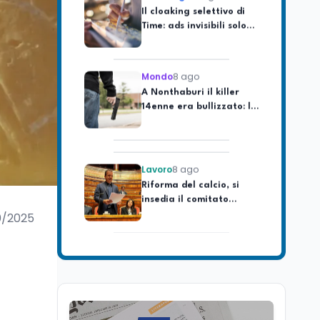
Time: ads invisibili solo
per i chatbot AI
Mondo
8 ago
A Nonthaburi il killer
14enne era bullizzato: la
CZ-75 era del nonno
Lavoro
8 ago
Riforma del calcio, si
insedia il comitato
ristretto al Senato. La
soddisfazione del
0/2025
senatore di Forza Italia,
Mondo
8 ago
Mario Occhiuto
L'8 agosto è la Giornata
europea in memoria
delle vittime del lavoro.
Istituita dal Parlamento
di Strasburgo in ricordo
Università
8 ago
dei minatori morti a