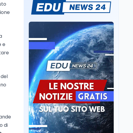
Ricerca
6 ago
sto
Il rivelatore che 'vede' i
zione
reattori spenti
attraverso 400 metri di
roccia
Scuola
6 ago
a
Posizioni economiche
e e
ATA: la matematica
tare
degli arretrati fino a
4.150 euro
Cultura
6 ago
Spesa culturale in
 del
Lombardia da record,
ano
ma la voragine Nord-
Sud triplica
Cultura
6 ago
Francesco Guccini si è
spento a Pàvana: addio
rande
al Maestrone
o di