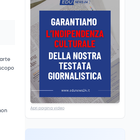
Posizioni economiche
ATA: la matematica
degli arretrati fino a
4.150 euro
a
Cultura
6 ago
Spesa culturale in
Lombardia da record,
ma la voragine Nord-
parte
Sud triplica
 scopo
Cultura
6 ago
Francesco Guccini si è
spento a Pàvana: addio
al Maestrone
Ricerca
6 ago
Apri pagina video
non
Un secolo di Warburg: il
farmaco anti-tumore
che accende la glicolisi