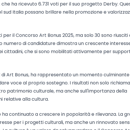
a, che ha ricevuto 6.731 voti per il suo progetto Derby. Que
 sud Italia possano brillare nella promozione e valorizza
ti per il Concorso Art Bonus 2025, ma solo 30 sono riusciti 
lto numero di candidature dimostra un crescente interess
i cittadini, che si sono mobilitati attivamente per suppor
 social di Art Bonus, ha rappresentato un momento culminante
re voce al proprio sostegno. I risultati non solo richiam
ostro patrimonio culturale, ma anche sull'importanza della
i relative alla cultura.
e ha continuato a crescere in popolarità e rilevanza. La g
resse per i progetti culturali, ma anche un rinnovato sens