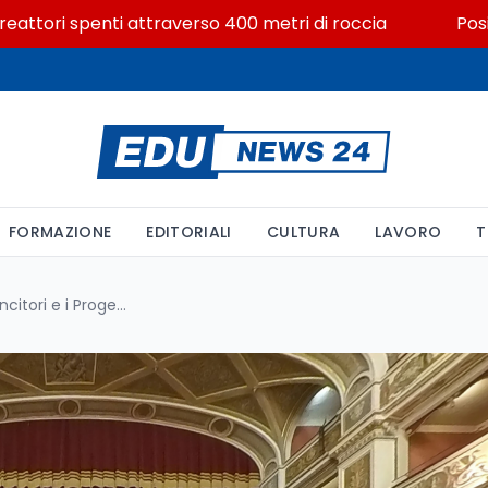
tori spenti attraverso 400 metri di roccia
Posizioni
FORMAZIONE
EDITORIALI
CULTURA
LAVORO
T
Concorso Art Bonus 2025: I Vincitori e i Progetti Selezionati