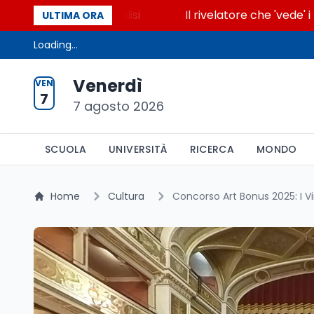
accende la glicolisi
Il rivelatore che 'vede' i reat
ULTIMA ORA
Loading...
Venerdì
VEN
7
7 agosto 2026
SCUOLA
UNIVERSITÀ
RICERCA
MONDO
Home
Cultura