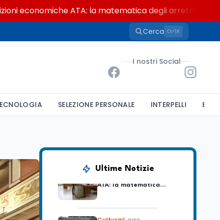
 economiche ATA: la matematica degli arretrati fino a 4.1
Cerca
K
Ctrl
Ricerca
6 ago
Un secolo di Warburg: il
I nostri Social
farmaco anti-tumore
che accende la glicolisi
Ricerca
6 ago
ECNOLOGIA
SELEZIONE PERSONALE
INTERPELLI
BAND
Il rivelatore che 'vede' i
reattori spenti
attraverso 400 metri di
roccia
Scuola
6 ago
Posizioni economiche
Ultime Notizie
ATA: la matematica
degli arretrati fino a
4.150 euro
Cultura
6 ago
Spesa culturale in