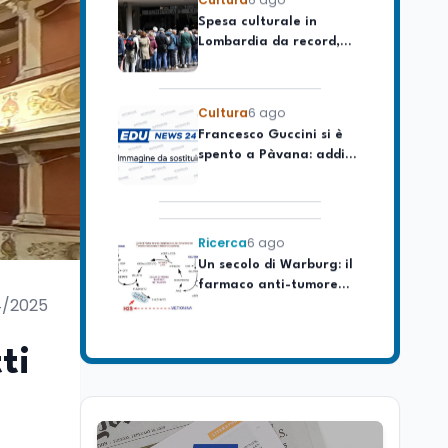
Lombardia da record,
ma la voragine Nord-
Sud triplica
Cultura
6 ago
Francesco Guccini si è
spento a Pàvana: addio
al Maestrone
Ricerca
6 ago
Un secolo di Warburg: il
farmaco anti-tumore
che accende la glicolisi
4/2025
Ricerca
6 ago
ti
Il rivelatore che 'vede' i
reattori spenti
attraverso 400 metri di
roccia
Scuola
6 ago