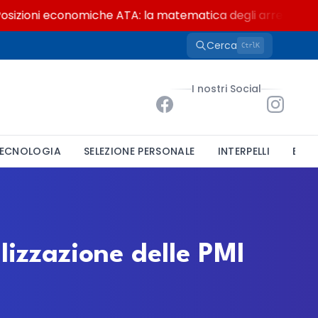
zioni economiche ATA: la matematica degli arretrati fino 
Cerca
K
Ctrl
I nostri Social
ECNOLOGIA
SELEZIONE PERSONALE
INTERPELLI
BAND
lizzazione delle PMI