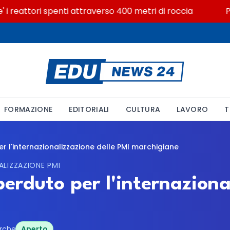
i reattori spenti attraverso 400 metri di roccia
Posi
FORMAZIONE
EDITORIALI
CULTURA
LAVORO
T
r l'internazionalizzazione delle PMI marchigiane
LIZZAZIONE PMI
perduto per l'internaziona
rche
Aperto