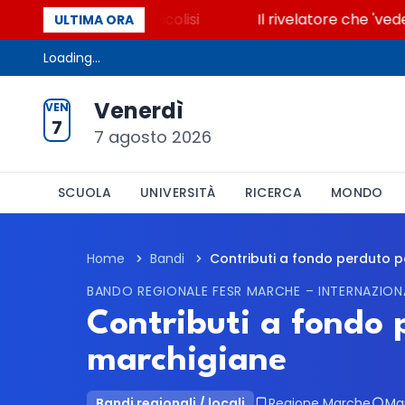
 che accende la glicolisi
Il rivelatore che 'vede' 
ULTIMA ORA
Loading...
Venerdì
VEN
7
7 agosto 2026
SCUOLA
UNIVERSITÀ
RICERCA
MONDO
Home
Bandi
Contributi a fondo perduto pe
BANDO REGIONALE FESR MARCHE – INTERNAZIONA
Contributi a fondo 
marchigiane
Bandi regionali / locali
Regione Marche
Ma