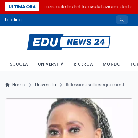
Passaggio generazionale hotel: la rivalutazione dei beni
ULTIMA ORA
Loading...
SCUOLA
UNIVERSITÀ
RICERCA
MONDO
FO
Home
Università
Riflessioni sull'insegnamento della cittadinanza globale nella realtà sudafricana: un approccio radicato nei saperi indigeni