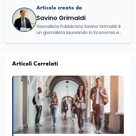
Articolo creato da
Savino Grimaldi
Giornalista Pubblicista Savino Grimaldi è
un giornalista laureando in Economia e
Commercio, con una solida esperienza
maturata nel settore della formazione.
Da anni lavora con competenza
nell’ambito della formazione
professionale, distinguendosi per una
Articoli Correlati
conoscenza approfondita delle politiche
attive del lavoro e delle dinamiche che
legano istruzione, occupazione e
sviluppo delle competenze. Alla
preparazione economica e professionale
affianca una grande passione per la
lettura e per il giornalismo, che ne
arricchiscono il profilo umano e
culturale. Spazia con disinvoltura tra
diverse tematiche, offrendo sempre il
proprio punto di vista con equilibrio,
sensibilità e spirito critico.