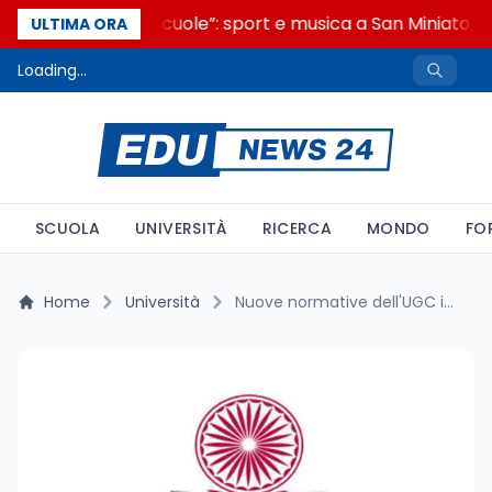
“Noi siamo le Scuole”: sport e musica a San Miniato, S
ULTIMA ORA
Loading...
SCUOLA
UNIVERSITÀ
RICERCA
MONDO
FO
Home
Università
Nuove normative dell'UGC in India per il riconoscimento delle qualifiche estere: tempi brevi e maggiore chiarezza