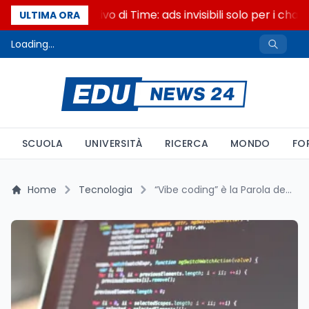
Il cloaking selettivo di Time: ads invisibili solo per i chatb
ULTIMA ORA
Loading...
SCUOLA
UNIVERSITÀ
RICERCA
MONDO
FO
Home
Tecnologia
“Vibe coding” è la Parola dell’Anno 2025 secondo il Collins Dictionary: l’IA trasforma lo sviluppo software