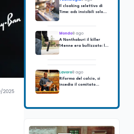
Time: ads invisibili solo
per i chatbot AI
Mondo
8 ago
A Nonthaburi il killer
14enne era bullizzato: la
CZ-75 era del nonno
Lavoro
8 ago
Riforma del calcio, si
insedia il comitato
ristretto al Senato. La
soddisfazione del
0/2025
senatore di Forza Italia,
Mondo
8 ago
Mario Occhiuto
L'8 agosto è la Giornata
europea in memoria
delle vittime del lavoro.
Istituita dal Parlamento
di Strasburgo in ricordo
Università
8 ago