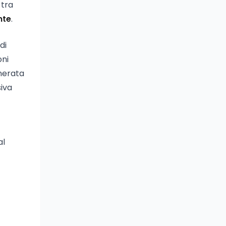
 tra
nte
.
di
oni
enerata
siva
al