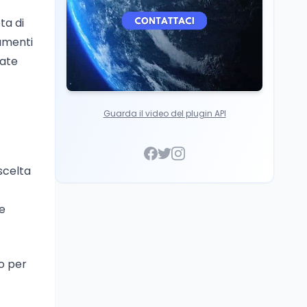
ta di
amenti
sate
Guarda il video del plugin API
scelta
le
lo per