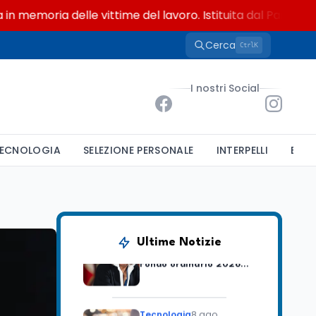
oria delle vittime del lavoro. Istituita dal Parlamento di 
Cerca
K
Ctrl
Lavoro
8 ago
Riforma del calcio, si
I nostri Social
insedia il comitato
ristretto al Senato. La
soddisfazione del
senatore di Forza Italia,
Mondo
8 ago
Mario Occhiuto
ECNOLOGIA
SELEZIONE PERSONALE
INTERPELLI
BAND
L'8 agosto è la Giornata
europea in memoria
delle vittime del lavoro.
Istituita dal Parlamento
di Strasburgo in ricordo
Università
8 ago
dei minatori morti a
Università statali, il
Marcinelle nel 1956
Ultime Notizie
Fondo ordinario 2026
sale a 9,415 miliardi, c'è
la firma della ministra
Bernini sul decreto
Tecnologia
8 ago
Il cloaking selettivo di