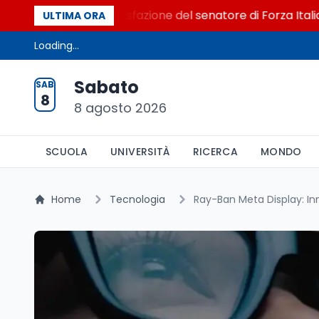
al Senato. La soddisfazione del senatore di Forza Italia, Ma
ULTIMA ORA
Loading...
Sabato
SAB
8
8 agosto 2026
SCUOLA
UNIVERSITÀ
RICERCA
MONDO
Home
Tecnologia