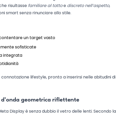
che risultasse
familiare al tatto
e
discreto nell’aspetto
,
i smart senza rinunciare allo stile.
 accontentare un target vasto
amente sofisticate
ca integrata
otidianità
 connotazione lifestyle, pronto a inserirsi nelle abitudini di
da d’onda geometrica riflettente
eta Display è senza dubbio il vetro delle lenti. Secondo la