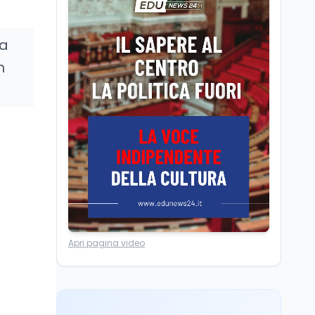
dei minatori morti a
Università statali, il
Marcinelle nel 1956
Fondo ordinario 2026
sale a 9,415 miliardi, c'è
ra
la firma della ministra
n
Bernini sul decreto
Tecnologia
8 ago
Il cloaking selettivo di
Time: ads invisibili solo
per i chatbot AI
Mondo
8 ago
A Nonthaburi il killer
14enne era bullizzato: la
CZ-75 era del nonno
Lavoro
8 ago
Apri pagina video
Riforma del calcio, si
insedia il comitato
ristretto al Senato. La
soddisfazione del
senatore di Forza Italia,
Mondo
8 ago