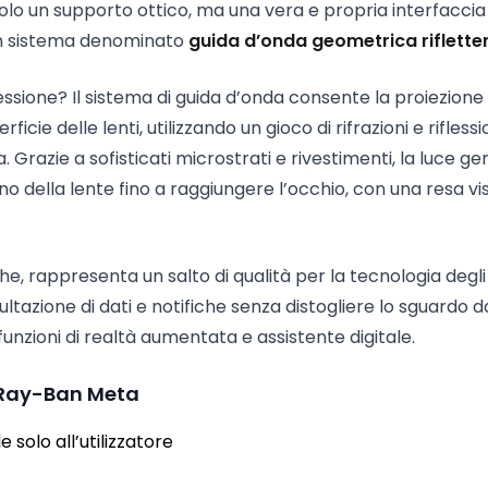
 solo un supporto ottico, ma una vera e propria interfaccia
ti un sistema denominato
guida d’onda geometrica riflette
ione? Il sistema di guida d’onda consente la proiezione 
cie delle lenti, utilizzando un gioco di rifrazioni e riflessi
a. Grazie a sofisticati microstrati e rivestimenti, la luce g
rno della lente fino a raggiungere l’occhio, con una resa vi
che, rappresenta un salto di qualità per la tecnologia degli
azione di dati e notifiche senza distogliere lo sguardo d
funzioni di realtà aumentata e assistente digitale.
a Ray-Ban Meta
ile solo all’utilizzatore