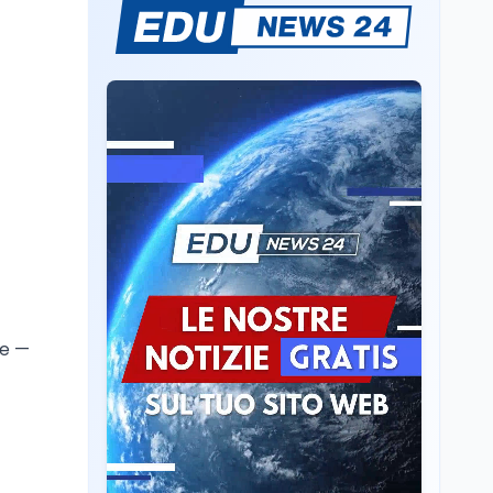
Mario Occhiuto
L'8 agosto è la Giornata
europea in memoria
delle vittime del lavoro.
Istituita dal Parlamento
di Strasburgo in ricordo
Università
8 ago
dei minatori morti a
Università statali, il
Marcinelle nel 1956
Fondo ordinario 2026
sale a 9,415 miliardi, c'è
la firma della ministra
Bernini sul decreto
Tecnologia
8 ago
Il cloaking selettivo di
Time: ads invisibili solo
per i chatbot AI
le —
Mondo
8 ago
A Nonthaburi il killer
14enne era bullizzato: la
CZ-75 era del nonno