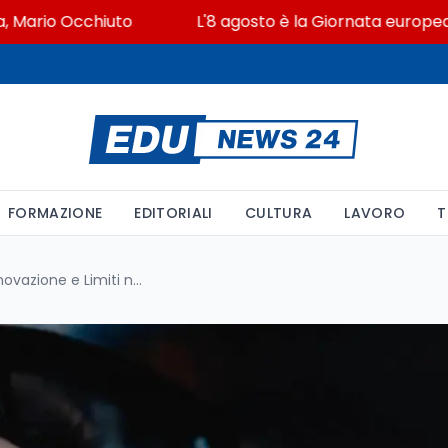
rio Occhiuto
L'8 agosto è la Giornata europea in mem
FORMAZIONE
EDITORIALI
CULTURA
LAVORO
T
Ray-Ban Meta Display: Innovazione e Limiti nella Nuova Generazione di Occhiali Smart di Meta