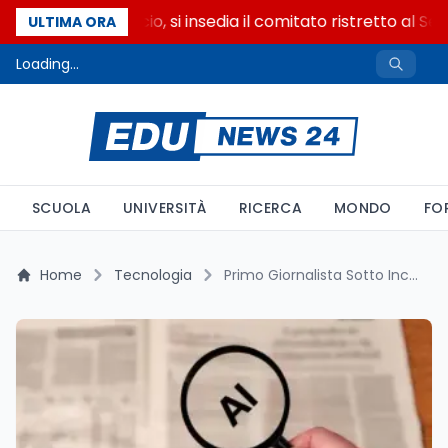
Riforma del calcio, si insedia il comitato ristretto al Se
ULTIMA ORA
Loading...
SCUOLA
UNIVERSITÀ
RICERCA
MONDO
FO
Home
Tecnologia
Primo Giornalista Sotto Inchiesta per l’Uso dell’Intelligenza Artificiale: Il Caso che Sta Cambiando il Giornalismo Italiano