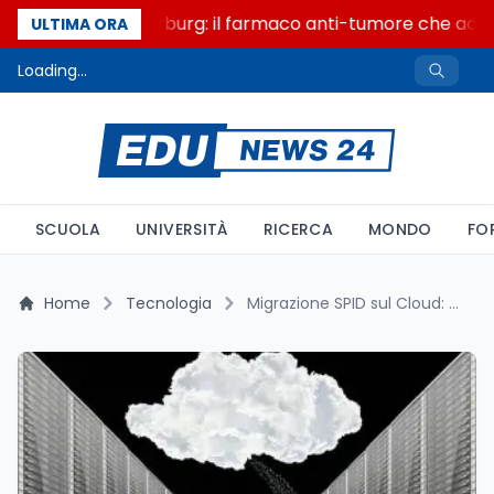
Un secolo di Warburg: il farmaco anti-tumore che accend
ULTIMA ORA
Loading...
SCUOLA
UNIVERSITÀ
RICERCA
MONDO
FO
Home
Tecnologia
Migrazione SPID sul Cloud: Disservizi Attesi dal 16 al 18 Gennaio 2026, le Ragioni e le Implicazioni per i Servizi Digitali Italiani