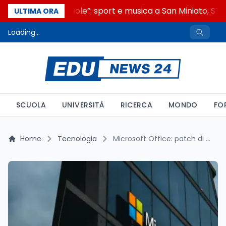
“Noi siamo le Scuole”: sport e musica a San Miniato, STEM
ULTIMA ORA
Loading...
SCUOLA
UNIVERSITÀ
RICERCA
MONDO
FO
Home
Tecnologia
Microsoft Office: patch di emergenza e nuove contromisure contro la falla zero-day CVE-2026-21509