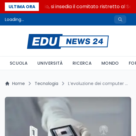
Riforma del calcio, si insedia il comitato ristretto al Sen
ULTIMA ORA
Loading...
SCUOLA
UNIVERSITÀ
RICERCA
MONDO
FO
Home
Tecnologia
L’evoluzione dei computer quantistici: il chip Willow di Google sorpassa i supercomputer nell’analisi delle molecole