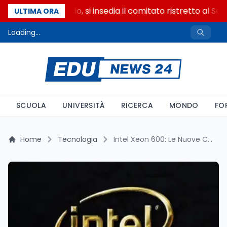
Riforma del calcio, si insedia il comitato ristretto al Sen
ULTIMA ORA
Loading...
SCUOLA
UNIVERSITÀ
RICERCA
MONDO
FO
Home
Tecnologia
Intel Xeon 600: Le Nuove CPU per Workstation AI che Rivoluzionano il Mercato nel 2026