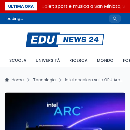
“Noi siamo le Scuole”: sport e musica a San Miniato, STEM
ULTIMA ORA
Loading...
SCUOLA
UNIVERSITÀ
RICERCA
MONDO
FO
Home
Tecnologia
Intel accelera sulle GPU Arc: Nuovi ingegneri cercasi per sfidare NVIDIA nel gaming di fascia alta