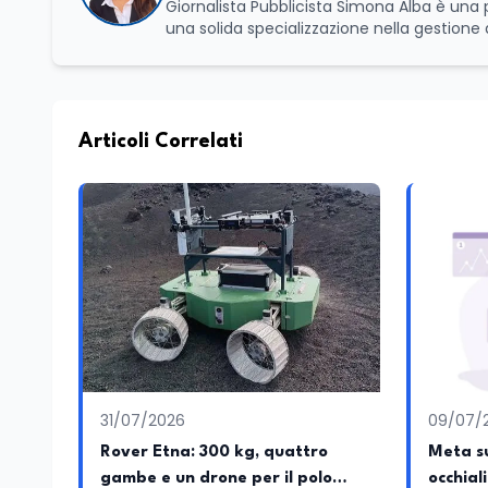
Giornalista Pubblicista Simona Alba è una professionista dell’editoria, giornalista ed esperta in comunicazione con
una solida specializzazione nella gestione 
gestione di eventi e imprese culturali a F
l’Università La Sapienza, dove ha conseguito
del panorama informativo contemporaneo e
Edunews24, dove sviluppa contenuti focaliz
attività professionale, coniuga il rigore de
Articoli Correlati
SEO e dinamiche del web, con l'obiettivo d
accessibile per lo sviluppo dello spirito cri
redazioni giornalistiche, distinguendosi 
sociale e organizzativo.
31/07/2026
09/07/
Rover Etna: 300 kg, quattro
Meta su
gambe e un drone per il polo
occhial