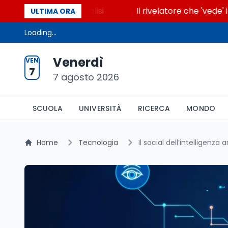
 accende la glicolisi
Il rivelatore che 'vede' i rea
ULTIMA ORA
Loading...
Venerdì
VEN
7
7 agosto 2026
SCUOLA
UNIVERSITÀ
RICERCA
MONDO
Home
Tecnologia