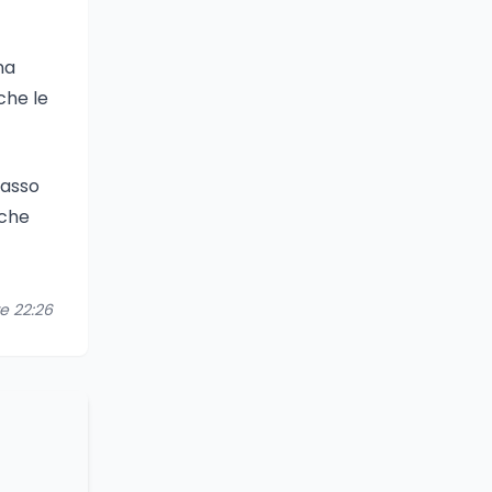
na
che le
passo
 che
re 22:26