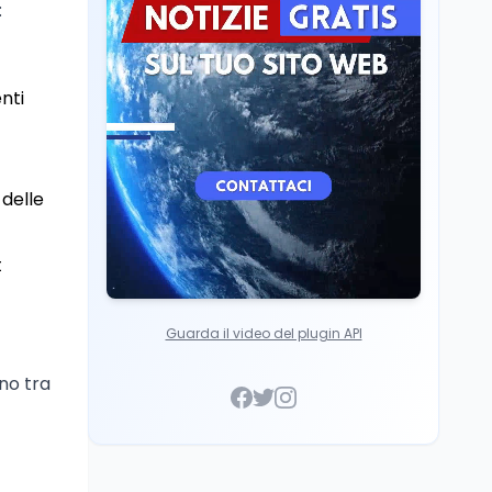
:
Cultura
6 ago
Francesco Guccini si è
spento a Pàvana: addio
enti
al Maestrone
 delle
t
Guarda il video del plugin API
no tra