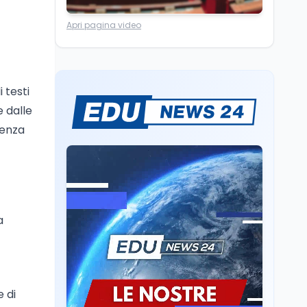
Ricerca
6 ago
Apri pagina video
Un secolo di Warburg: il
farmaco anti-tumore
che accende la glicolisi
i testi
Ricerca
6 ago
e dalle
Il rivelatore che 'vede' i
reattori spenti
ienza
attraverso 400 metri di
roccia
Scuola
6 ago
Posizioni economiche
ATA: la matematica
degli arretrati fino a
a
4.150 euro
Cultura
6 ago
Spesa culturale in
Lombardia da record,
 di
ma la voragine Nord-
Sud triplica