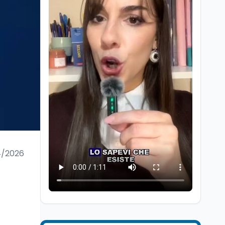
Ricerca
6 ago
Un secolo di Warburg: il
farmaco anti-tumore
che accende la glicolisi
4/2026
Ricerca
6 ago
Il rivelatore che 'vede' i
reattori spenti
attraverso 400 metri di
roccia
Scuola
6 ago