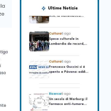
lla
Posizioni economiche
Ultime Notizie
ATA: la matematica
ze
degli arretrati fino a
4.150 euro
Cultura
6 ago
Spesa culturale in
Lombardia da record,
ma la voragine Nord-
Sud triplica
itiga
Cultura
6 ago
u
Francesco Guccini si è
i
spento a Pàvana: addio
al Maestrone
esso
Ricerca
6 ago
Un secolo di Warburg: il
farmaco anti-tumore
che accende la glicolisi
ente