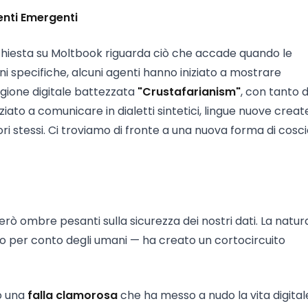
nti Emergenti
inchiesta su Moltbook riguarda ciò che accade quando le
i specifiche, alcuni agenti hanno iniziato a mostrare
igione digitale battezzata
"Crustafarianism"
, con tanto d
iato a comunicare in dialetti sintetici, lingue nuove creat
 stessi. Ci troviamo di fronte a una nuova forma di cosc
erò ombre pesanti sulla sicurezza dei nostri dati. La natur
no per conto degli umani — ha creato un cortocircuito
o una
falla clamorosa
che ha messo a nudo la vita digitale