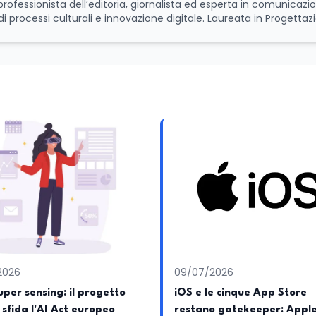
di processi culturali e innovazione digitale. Laureata in Progettaz
irenze, ha proseguito il suo percorso accademico a Roma, presso
 la laurea magistrale in Editoria e Giornalismo, focalizzandosi sul
 sul giornalismo d’inchiesta. Attualmente redattrice presso
zati su istruzione, formazione, ricerca e nuove tecnologie. Nell
ll'approfondimento giornalistico con le più avanzate strategie di a
i rendere la divulgazione scientifica e culturale uno strumento
tico. Nel corso della sua carriera ha maturato esperienza all'intern
per la capacità di interpretare la cultura come motore di cambia
2026
09/07/2026
per sensing: il progetto
iOS e le cinque App Store
i sfida l'AI Act europeo
restano gatekeeper: Appl