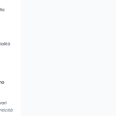
lla
ialità
una
vari
nticità