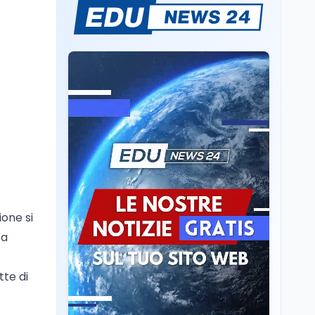
Consiglio di Stato:
scorrere la graduatoria
per i 500 posti vacanti
dopo il semestre filtro
Lavoro
5 ago
Volontariato, firmata
l’intesa triennale tra
Ministero del Lavoro e
CSVnet ETS
Scuola
5 ago
Il Ministro della Pa
Zangrillo in Parlamento:
"12 miliardi per l'edilizia
ione si
e la sicurezza delle
scuole con risorse Pnrr"
za
Scuola
5 ago
Il Ministro Valditara ha
incontrato due studenti
tte di
palestinesi giunti da
Gaza che hanno
superato la Maturità in