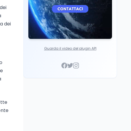
Italia
 dei
a
a dei
Guarda il video del plugin API
to
le
a
ette
ente