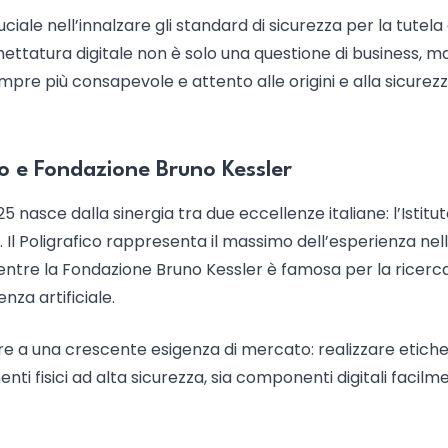
uciale nell’innalzare gli standard di sicurezza per la tutela
chettatura digitale non è solo una questione di business, m
mpre più consapevole e attento alle origini e alla sicurezz
ico e Fondazione Bruno Kessler
 nasce dalla sinergia tra due eccellenze italiane: l’Istitu
 Il Poligrafico rappresenta il massimo dell’esperienza nel
mentre la Fondazione Bruno Kessler è famosa per la ricerc
nza artificiale.
re a una crescente esigenza di mercato: realizzare etich
nti fisici ad alta sicurezza, sia componenti digitali facilm