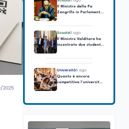
Zangrillo in Parlamento:
"12 miliardi per l'edilizia
e la sicurezza delle
scuole con risorse Pnrr"
Scuola
5 ago
Il Ministro Valditara ha
incontrato due studenti
palestinesi giunti da
Gaza che hanno
superato la Maturità in
Italia
Università
6 ago
Quanto è ancora
competitiva l'università
italiana? Cosa dicono i
dati 2026
0/2025
Università
5 ago
Consiglio di Stato:
scorrere la graduatoria
per i 500 posti vacanti
dopo il semestre filtro
Lavoro
5 ago