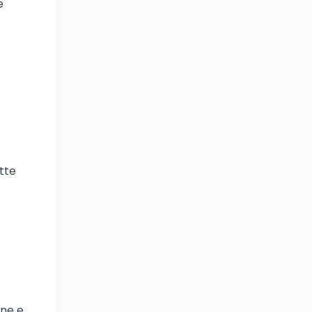
e
tte
one e