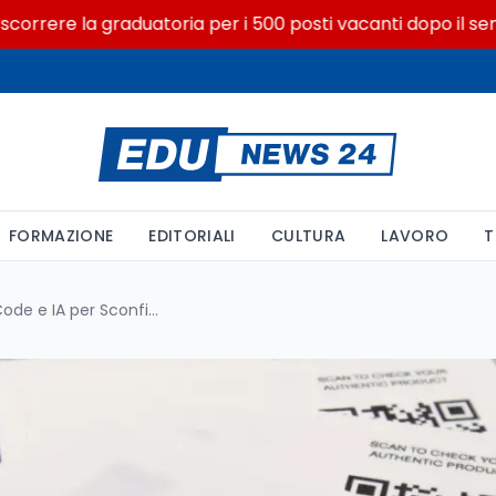
re la graduatoria per i 500 posti vacanti dopo il semestre 
FORMAZIONE
EDITORIALI
CULTURA
LAVORO
T
Etichette Intelligenti: Qr Code e IA per Sconfiggere la Contraffazione