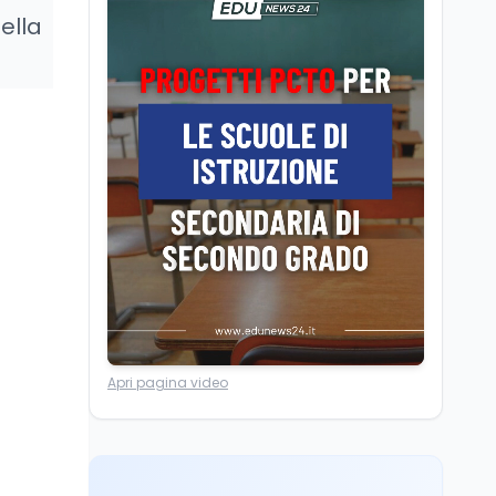
Volontariato, firmata
ella
l’intesa triennale tra
Ministero del Lavoro e
CSVnet ETS
Scuola
5 ago
Il Ministro della Pa
Zangrillo in Parlamento:
"12 miliardi per l'edilizia
e la sicurezza delle
scuole con risorse Pnrr"
Scuola
5 ago
Il Ministro Valditara ha
incontrato due studenti
palestinesi giunti da
Gaza che hanno
superato la Maturità in
Università
6 ago
Italia
Apri pagina video
Quanto è ancora
competitiva l'università
italiana? Cosa dicono i
dati 2026
Università
5 ago