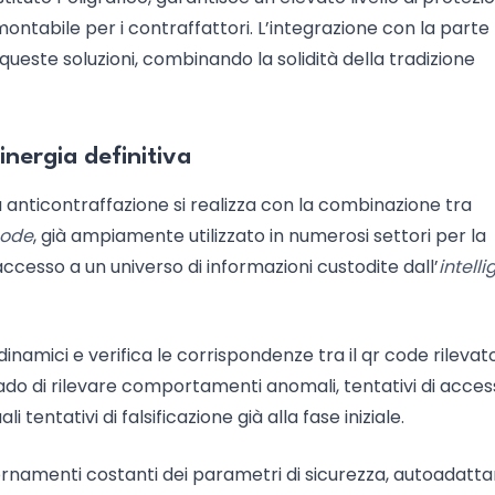
tabile per i contraffattori. L’integrazione con la parte
 queste soluzioni, combinando la solidità della tradizione
sinergia definitiva
ta anticontraffazione si realizza con la combinazione tra
code
, già ampiamente utilizzato in numerosi settori per la
’accesso a un universo di informazioni custodite dall’
intell
dinamici e verifica le corrispondenze tra il qr code rilevato
grado di rilevare comportamenti anomali, tentativi di acce
tentativi di falsificazione già alla fase iniziale.
ggiornamenti costanti dei parametri di sicurezza, autoadatt