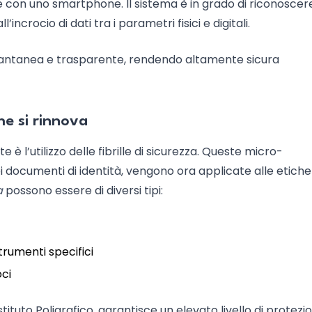
con uno smartphone. Il sistema è in grado di riconoscer
l’incrocio di dati tra i parametri fisici e digitali.
stantanea e trasparente, rendendo altamente sicura
che si rinnova
e è l’utilizzo delle fibrille di sicurezza. Queste micro-
 documenti di identità, vengono ora applicate alle etiche
a
possono essere di diversi tipi:
 strumenti specifici
oci
stituto Poligrafico, garantisce un elevato livello di protezi