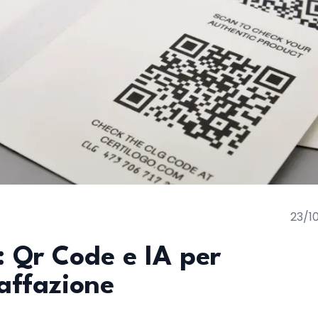
23/1
i: Qr Code e IA per
affazione