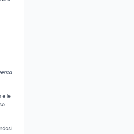
igenza
 e le
sso
andosi