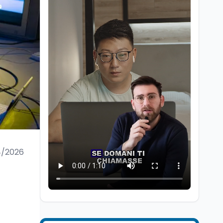
Scuola
8 ago
Primo giorno di scuola
2026/2027, tra Nuove
Indicazioni e 8 date
4/2026
Lavoro
8 ago
Quota 41 flessibile: chi
esce a 62 anni perde il
10% dell'assegno
Lavoro
8 ago