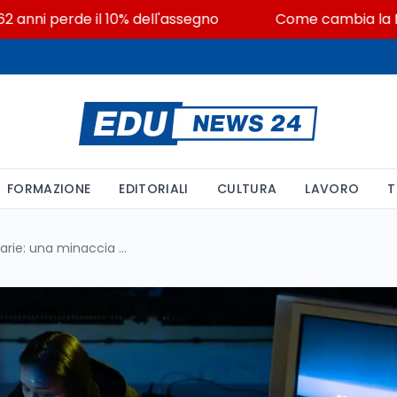
perde il 10% dell'assegno
Come cambia la NASpI anti
FORMAZIONE
EDITORIALI
CULTURA
LAVORO
T
Deepfake e truffe finanziarie: una minaccia crescente nell'era dell'Intelligenza Artificiale