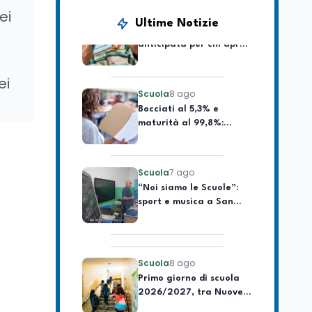
Come cambia la NASpI
ei
anticipata per chi apre
Ultime Notizie
partita IVA dal 2026
Scuola
8 ago
ei
Bocciati al 5,3% e
maturità al 99,8%:
dietro l'appello di
Dell'Arti
Scuola
7 ago
“Noi siamo le Scuole”:
sport e musica a San
Miniato, STEM a Lerici
con il progetto del Mim
Scuola
8 ago
Primo giorno di scuola
2026/2027, tra Nuove
Indicazioni e 8 date