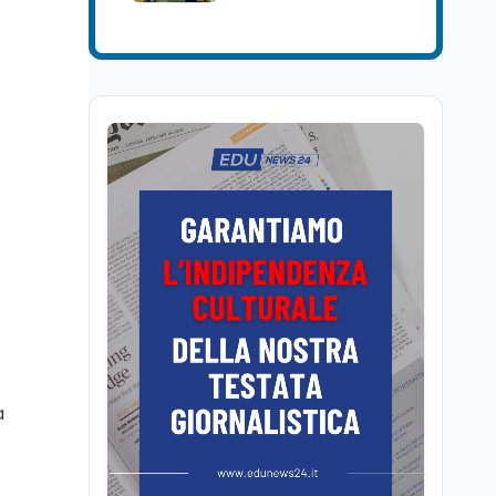
Lavoro
8 ago
Quota 41 flessibile: chi
esce a 62 anni perde il
10% dell'assegno
Lavoro
8 ago
Come cambia la NASpI
anticipata per chi apre
partita IVA dal 2026
Scuola
8 ago
Bocciati al 5,3% e
maturità al 99,8%:
dietro l'appello di
Dell'Arti
Scuola
7 ago
a
“Noi siamo le Scuole”:
sport e musica a San
Miniato, STEM a Lerici
con il progetto del Mim