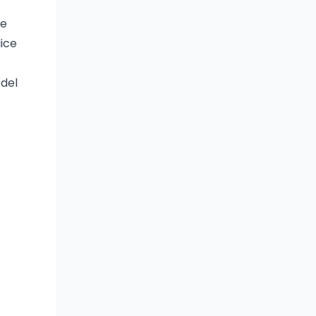
ve
dice
 del