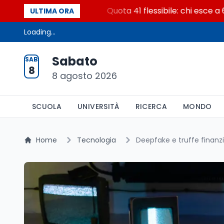
ni e 8 date
Quota 41 flessibile: chi esce a 62 anni 
ULTIMA ORA
Loading...
Sabato
SAB
8
8 agosto 2026
SCUOLA
UNIVERSITÀ
RICERCA
MONDO
Home
Tecnologia