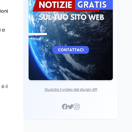
Scuola
7 ago
ioni
“Noi siamo le Scuole”:
sport e musica a San
Miniato, STEM a Lerici
i a
con il progetto del Mim
è il
Guarda il video del plugin API