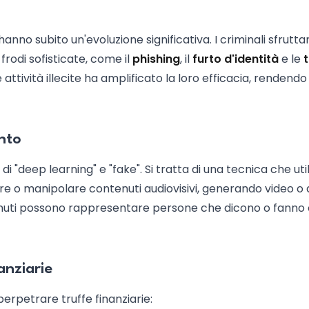
hanno subito un'evoluzione significativa. I criminali sfrutta
frodi sofisticate, come il
phishing
, il
furto d'identità
e le
t
 attività illecite ha amplificato la loro efficacia, rendendo
nto
 "deep learning" e "fake". Si tratta di una tecnica che uti
e o manipolare contenuti audiovisivi, generando video o 
tenuti possono rappresentare persone che dicono o fanno
anziarie
erpetrare truffe finanziarie: