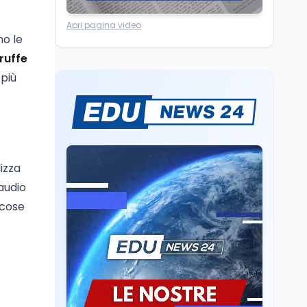
Scuola
8 ago
Apri pagina video
Primo giorno di scuola
no le
2026/2027, tra Nuove
Indicazioni e 8 date
ruffe
 più
Lavoro
8 ago
Quota 41 flessibile: chi
esce a 62 anni perde il
10% dell'assegno
Lavoro
8 ago
lizza
Come cambia la NASpI
audio
anticipata per chi apre
 cose
partita IVA dal 2026
Scuola
8 ago
Bocciati al 5,3% e
maturità al 99,8%:
dietro l'appello di
Dell'Arti