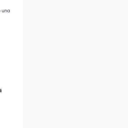
o una
i